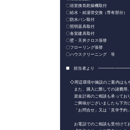
〇浴室換気乾燥機取付
〇給水・給湯管交換（専有部分）
〇防水パン取付
〇照明器具取付
〇各室建具取付
〇壁・天井クロス張替
〇フローリング張替
〇ハウスクリーニング 等
■ 担当者より ━━━━━━━
◇周辺環境や施設のご案内はもち
また、購入に際しての諸費用、
資金計画のご相談も承っており
ご興味がございましたら下方に
「お問合せ」又は「見学予約」
お電話でのご相談も受付けてお