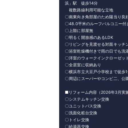
浜」駅 徒歩14分
複数路線利用可能な立地
〇南東向き角部屋のため陽当り良
〇48.0平米のルーフバルコニー付
〇上階に部屋無
〇明るく開放感のあるLDK
〇リビングを見渡せる対面キッチ
〇浴室乾燥機付きで雨の日でも洗
〇洋室のウォークインクローゼッ
〇全居室に収納あり
〇横浜市立大豆戸小学校まで徒歩1
〇周辺にスーパーやコンビ二、公
■リフォーム内容（2026年3月実
〇システムキッチン交換
〇ユニットバス交換
〇洗面化粧台交換
〇トイレ交換
〇給湯器交換