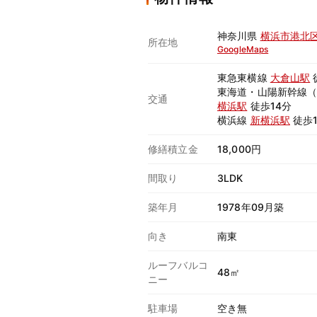
神奈川県
横浜市港北
所在地
GoogleMaps
東急東横線
大倉山駅
東海道・山陽新幹線
交通
横浜駅
徒歩14分
横浜線
新横浜駅
徒歩1
修繕積立金
18,000円
間取り
3LDK
築年月
1978年09月築
向き
南東
ルーフバルコ
48㎡
ニー
駐車場
空き無