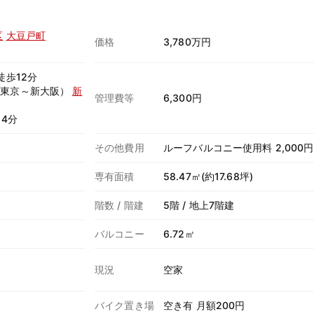
区
大豆戸町
価格
3,780万円
徒歩12分
（東京～新大阪）
新
管理費等
6,300円
4分
その他費用
ルーフバルコニー使用料 2,000円 
専有面積
58.47㎡(約17.68坪)
階数 / 階建
5階 / 地上7階建
バルコニー
6.72㎡
現況
空家
バイク置き場
空き有 月額200円