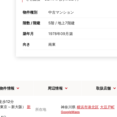
物件種別
中古マンション
階数 / 階建
5階 / 地上7階建
築年月
1978年09月築
向き
南東
物件情報
周辺情報
取扱店舗
徒歩12分
（東京～新大阪）
新
神奈川県
横浜市港北区
大豆戸町
所在地
GoogleMaps