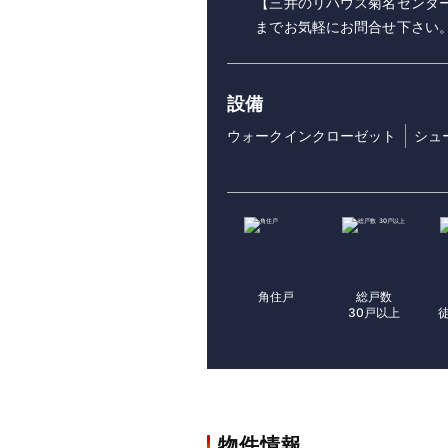
【三井のリハウス菊名センター】01
までお気軽にお問合せ下さい
設備
ウォークインクローゼット
シュ
角住戸
総戸数
30戸以上
物件情報