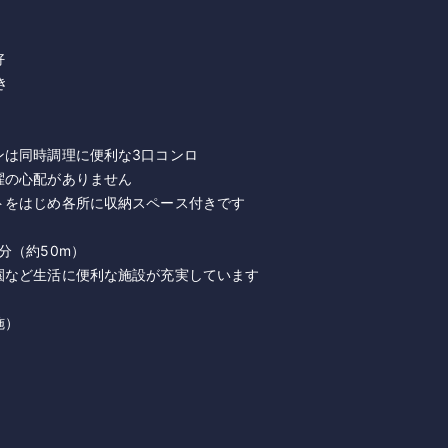
好
き
ンは同時調理に便利な3口コンロ
濯の心配がありません
トをはじめ各所に収納スペース付きです
分（約50m）
園など生活に便利な施設が充実しています
施）