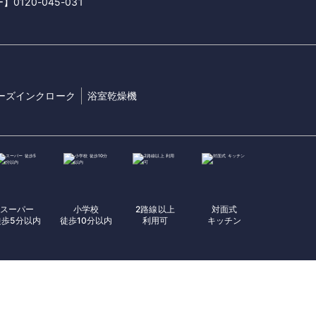
20-045-031
。
ーズインクローク
浴室乾燥機
スーパー
小学校
2路線以上
対面式
徒歩5分以内
徒歩10分以内
利用可
キッチン