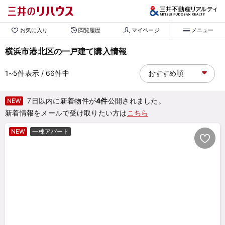
お気に入り
閲覧履歴
マイページ
メニュー
横浜市港北区の一戸建て購入情報
1~5
件表示
/ 66
件中
7日以内に新着物件が
4件
公開されました。
NEW
新着情報をメールで受け取りたい方は
こちら
NEW
一棟アパート