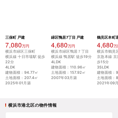
三保町 戸建
緑区鴨居7丁目 戸建
鶴見区本町通
7,080
4,680
4,680
万円
万円
万
横浜市緑区三保町
横浜市緑区鴨居７丁目
横浜線 十日市場駅 徒歩
横浜線 鴨居駅 徒歩19分
京急本線 京
22分
4LDK
歩15分
4LDK
建物面積：110.96㎡
3SLDK
建物面積：94.77㎡
土地面積：157.92㎡
建物面積：9
土地面積：207.4㎡
2007年03月築
土地面積：8
2025年01月築
2021年09
横浜市港北区の物件情報