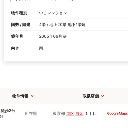
物件種別
中古マンション
階数 / 階建
4階 / 地上20階 地下1階建
築年月
2005年06月築
向き
南
物件情報
取扱店舗
徒歩2分
所在地
東京都
港区
白金
１丁目
GoogleMaps
分