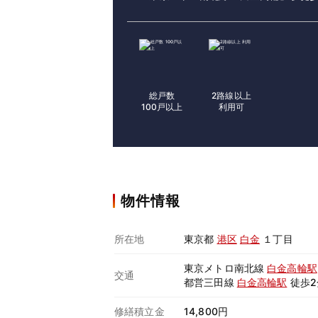
総戸数
2路線以上
100戸以上
利用可
物件情報
所在地
東京都
港区
白金
１丁目
東京メトロ南北線
白金高輪駅
交通
都営三田線
白金高輪駅
徒歩2
修繕積立金
14,800円