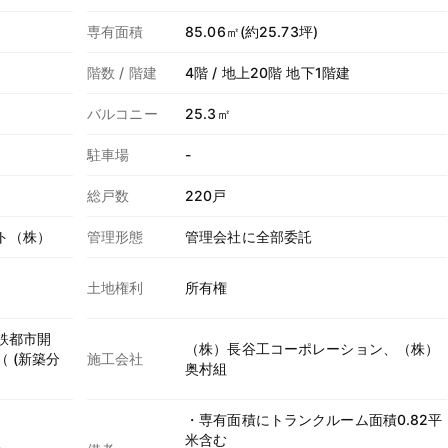
専有面積
85.06㎡(約25.73坪)
階数 / 階建
4階 / 地上20階 地下1階建
バルコニー
25.3㎡
駐車場
-
総戸数
220戸
ト（株）
管理形態
管理会社に全部委託
土地権利
所有権
鉄都市開
（株）長谷工コーポレーション、（株）
 (新築分
施工会社
奥村組
・専有面積にトランクルーム面積0.82平
米含む