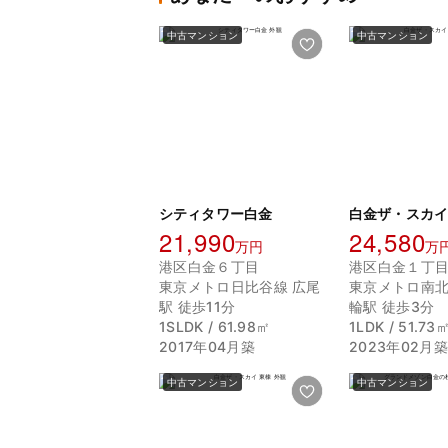
中古マンション
中古マンション
シティタワー白金
白金ザ・スカイ
21,990
24,580
万円
万
港区白金６丁目
港区白金１丁
東京メトロ日比谷線 広尾
東京メトロ南北
駅 徒歩11分
輪駅 徒歩3分
1SLDK / 61.98㎡
1LDK / 51.73
2017年04月築
2023年02月築
中古マンション
中古マンション