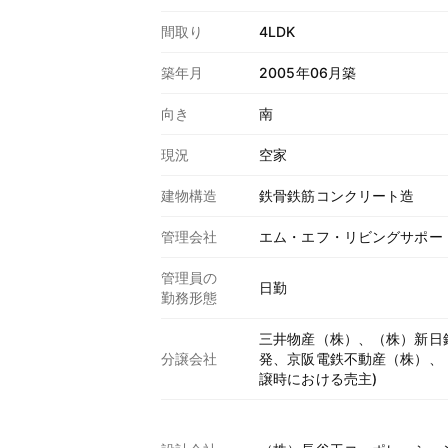
間取り
4LDK
築年月
2005年06月築
向き
南
現況
空家
建物構造
鉄骨鉄筋コンクリート造
管理会社
エム・エフ・リビングサポー
管理員の
日勤
勤務形態
三井物産（株）、（株）新日
分譲会社
発、京阪電鉄不動産（株）、（
譲時における売主)