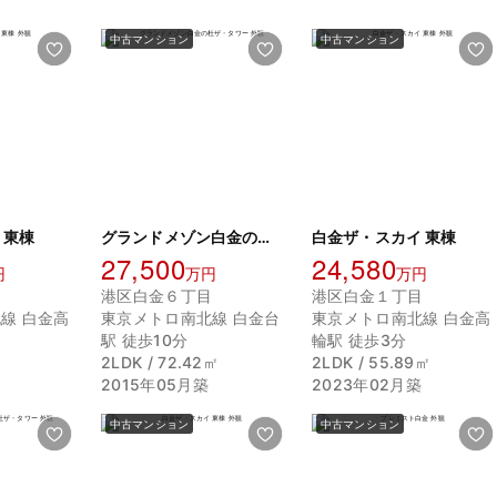
中古マンション
中古マンション
 東棟
グランドメゾン白金の杜ザ・タワー
白金ザ・スカイ 東棟
27,500
24,580
円
万円
万円
目
港区白金６丁目
港区白金１丁目
線 白金高
東京メトロ南北線 白金台
東京メトロ南北線 白金高
駅 徒歩10分
輪駅 徒歩3分
㎡
2LDK / 72.42㎡
2LDK / 55.89㎡
2015年05月築
2023年02月築
中古マンション
中古マンション