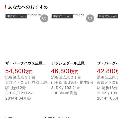
あなたへのおすすめ
中古マンション
中古マンション
中古マンション
ザ・パークハウス広尾羽澤
アッシュダール広尾
54,800
46,800
42,800
万円
万円
渋谷区広尾３丁目
渋谷区広尾２丁目
渋谷区広尾
東京メトロ日比谷線 広尾
山手線 恵比寿駅 徒歩9分
東京メトロ
駅 徒歩12分
3LDK / 193.21㎡
駅 徒歩13分
3LDK / 121.12㎡
2003年06月築
2LDK / 109
2014年04月築
2014年05