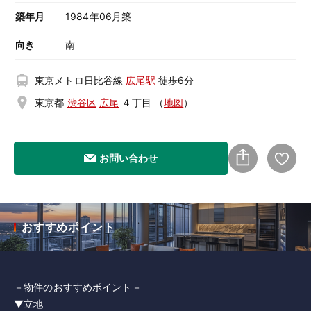
築年月
1984年06月築
向き
南
東京メトロ日比谷線
広尾駅
徒歩6分
東京都
渋谷区
広尾
４丁目
（
地図
）
お問い合わせ
おすすめポイント
－物件のおすすめポイント－
▼立地