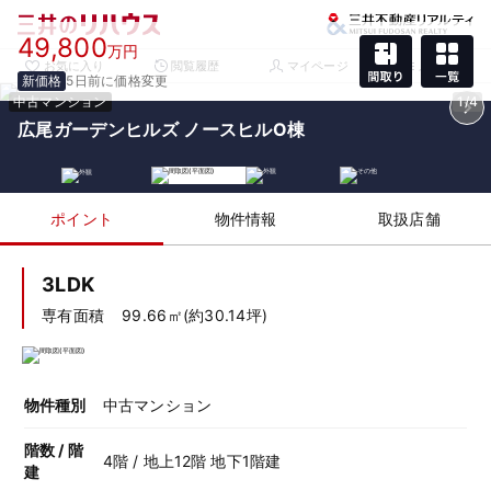
49,800
万円
お気に入り
閲覧履歴
マイページ
メニュー
新価格
5日前に価格変更
中古マンション
1/4
広尾ガーデンヒルズ ノースヒルO棟
ポイント
物件情報
取扱店舗
3LDK
専有面積
99.66㎡(約30.14坪)
物件種別
中古マンション
階数 / 階
4階 / 地上12階 地下1階建
建