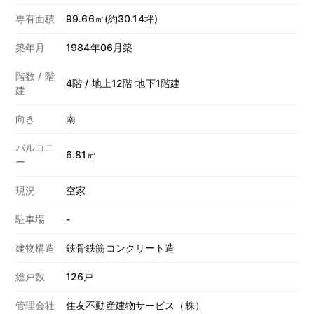
専有面積
99.66㎡(約30.14坪)
築年月
1984年06月築
階数 / 階
4階 / 地上12階 地下1階建
建
向き
南
バルコニ
6.81㎡
ー
現況
空家
駐車場
-
建物構造
鉄骨鉄筋コンクリート造
総戸数
126戸
管理会社
住友不動産建物サービス（株）