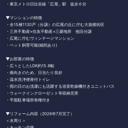
・東京メトロ日比谷線「広尾」駅 徒歩６分
▼マンションの特徴
・全15棟1130戸（分譲）の広尾の丘に佇む大規模街区
・三井不動産×住友不動産×三菱地所 他旧分譲
・広尾に佇むヴィンテージマンション
・ペット飼育可能(細則あり)
▼お部屋の特徴
・広々としたLDK約15.8帖
・南向きのため、日当たり良好
・温水洗浄便座付トイレ
・雨の日のお洗濯にも活躍する浴室乾燥機付きユニットバス
・ウォークインクローゼット等収納充実
・平面駐車場所有権付き
▼リフォーム内容（2026年7月完了）
＜水周り＞
・キッチン交換