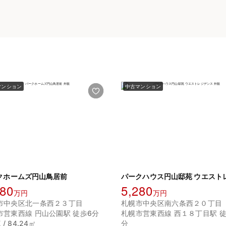
マンション
中古マンション
クホームズ円山鳥居前
980
5,280
万円
万円
市中央区北一条西２３丁目
札幌市中央区南六条西２０丁目
市営東西線 円山公園駅 徒歩6分
札幌市営東西線 西１８丁目駅 徒
 / 84.24㎡
分