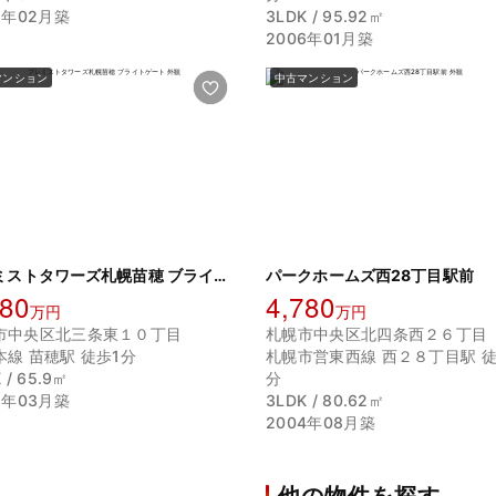
5年02月築
3LDK / 95.92㎡
2006年01月築
マンション
中古マンション
プレミストタワーズ札幌苗穂 ブライトゲート
パークホームズ西28丁目駅前
980
4,780
万円
万円
市中央区北三条東１０丁目
札幌市中央区北四条西２６丁目
本線 苗穂駅 徒歩1分
札幌市営東西線 西２８丁目駅 徒
 / 65.9㎡
分
2年03月築
3LDK / 80.62㎡
2004年08月築