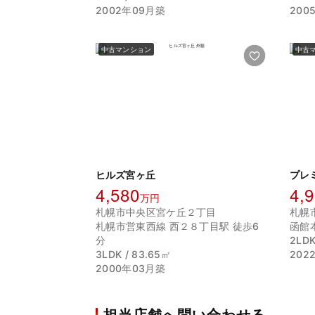
2002年09月築
200
中古マンション
中古
ヒルズ宮ヶ丘
4,580
4,
万円
札幌市中央区宮ケ丘２丁目
札幌
札幌市営東西線 西２８丁目駅 徒歩6
函館
分
2LDK
3LDK / 83.65㎡
202
2000年03月築