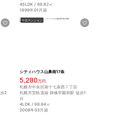
4SLDK / 99.82㎡
1999年01月築
中古マンション
シティハウス山鼻南17条
5,280
万円
札幌市中央区南十七条西７丁目
歩2
札幌市営軌道線 静修学園前駅 徒歩1
分
4LDK / 98.64㎡
2008年03月築