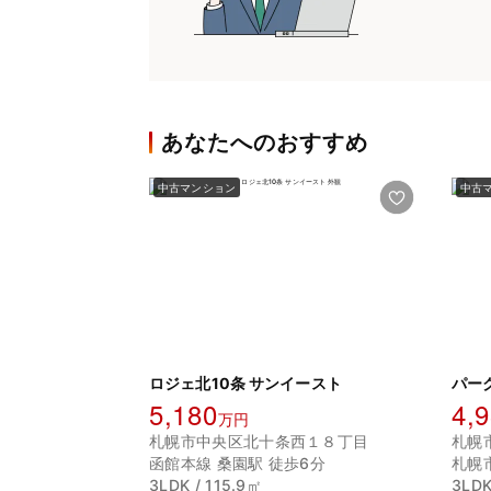
あなたへのおすすめ
中古マンション
中古
ロジェ北10条 サンイースト
パー
5,180
4,
万円
札幌市中央区北十条西１８丁目
札幌
函館本線 桑園駅 徒歩6分
札幌
3LDK / 115.9㎡
3LDK