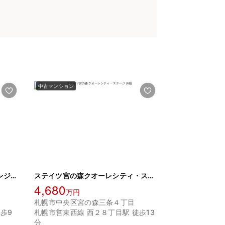
中古マンション
パークハウス円山邸苑 ウエストレジデンス
ステイツ宮の森クオーレシティ・ステージ
4,680
万円
札幌市中央区宮の森三条４丁目
歩9
札幌市営東西線 西２８丁目駅 徒歩13
分