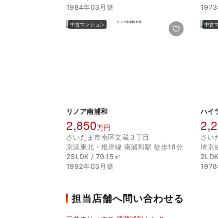
1984年03月築
197
中古マンション
中古
リノア南浦和
ハイ
2,850
2,
万円
さいたま市南区文蔵３丁目
さい
京浜東北・根岸線 南浦和駅 徒歩16分
埼京
2SLDK / 79.15㎡
2LDK
1992年03月築
197
担当店舗へ問い合わせる