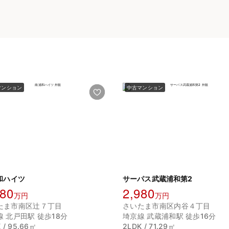
マンション
中古マンション
和ハイツ
サーパス武蔵浦和第2
180
2,980
万円
万円
たま市南区辻７丁目
さいたま市南区内谷４丁目
線 北戸田駅 徒歩18分
埼京線 武蔵浦和駅 徒歩16分
 / 95.66㎡
2LDK / 71.29㎡