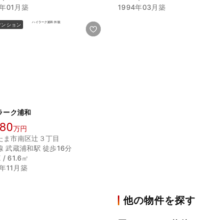
3年01月築
1994年03月築
マンション
ラーク浦和
280
万円
たま市南区辻３丁目
線 武蔵浦和駅 徒歩16分
 / 61.6㎡
8年11月築
他の物件を探す