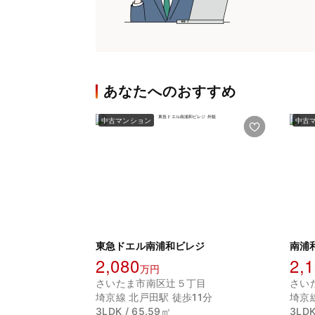
あなたへのおすすめ
中古マンション
中古
東急ドエル南浦和ビレジ
南浦
2,080
2,
万円
さいたま市南区辻５丁目
さい
埼京線 北戸田駅 徒歩11分
埼京
3LDK / 65.59㎡
3LDK