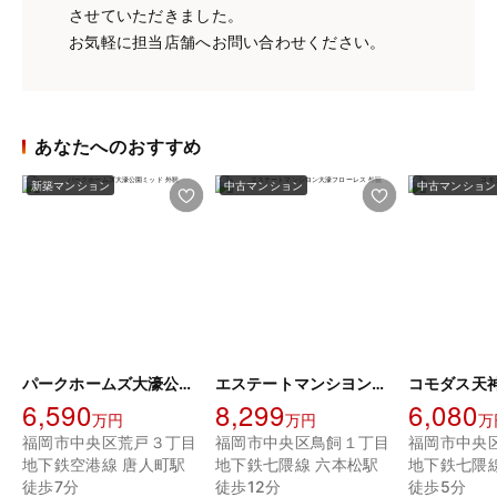
させていただきました。
お気軽に担当店舗へお問い合わせください。
あなたへのおすすめ
新築マンション
中古マンション
中古マンション
パークホームズ大濠公園ミッド
エステートマンシヨン大濠フローレス
コモダス天
6,590
8,299
6,080
万円
万円
万
福岡市中央区荒戸３丁目
福岡市中央区鳥飼１丁目
福岡市中央
地下鉄空港線 唐人町駅
地下鉄七隈線 六本松駅
地下鉄七隈
徒歩7分
徒歩12分
徒歩5分