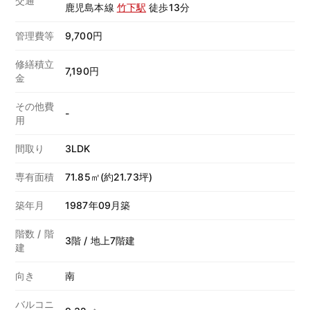
交通
鹿児島本線
竹下駅
徒歩13分
管理費等
9,700円
修繕積立
7,190円
金
その他費
-
用
間取り
3LDK
専有面積
71.85㎡(約21.73坪)
築年月
1987年09月築
階数 / 階
3階 / 地上7階建
建
向き
南
バルコニ