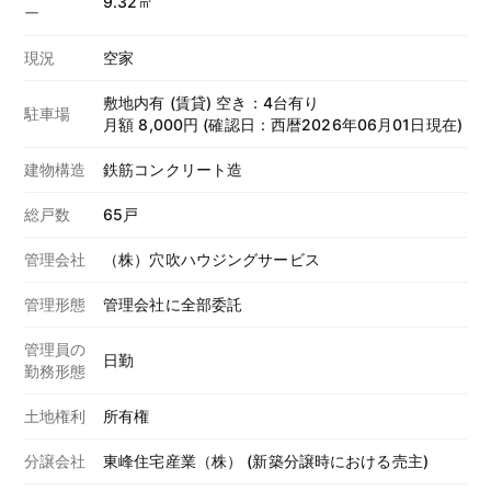
9.32㎡
ー
現況
空家
敷地内有 (賃貸) 空き：4台有り
駐車場
月額 8,000円 (確認日：西暦2026年06月01日現在)
建物構造
鉄筋コンクリート造
総戸数
65戸
管理会社
（株）穴吹ハウジングサービス
管理形態
管理会社に全部委託
管理員の
日勤
勤務形態
土地権利
所有権
分譲会社
東峰住宅産業（株） (新築分譲時における売主)