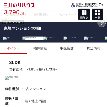
3,790
万円
お気に入り
閲覧履歴
マイページ
メニュー
中古マンション
1/19
東峰マンション大橋Ⅱ
ポイント
物件情報
取扱店舗
周辺情報
3LDK
専有面積
71.85㎡(約21.73坪)
物件種別
中古マンション
階数 / 階
3階 / 地上7階建
建