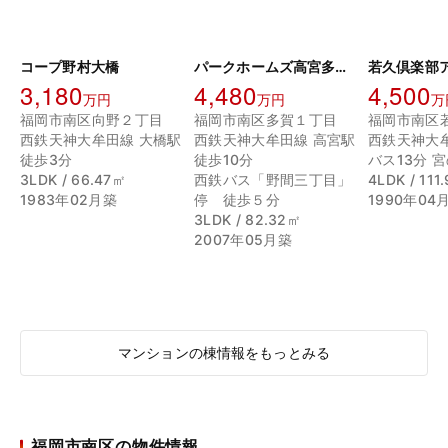
コープ野村大橋
パークホームズ高宮多賀緑苑
若久倶楽部
3,180
4,480
4,500
万円
万円
万
福岡市南区向野２丁目
福岡市南区多賀１丁目
福岡市南区
西鉄天神大牟田線 大橋駅
西鉄天神大牟田線 高宮駅
西鉄天神大
徒歩3分
徒歩10分
バス13分 
3LDK / 66.47㎡
西鉄バス「野間三丁目」
4LDK / 111
1983年02月築
停 徒歩５分
1990年04
3LDK / 82.32㎡
2007年05月築
マンションの棟情報をもっとみる
福岡市南区の物件情報