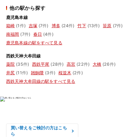
他の駅から探す
鹿児島本線
箱崎
(1件)
吉塚
(7件)
博多
(24件)
竹下
(13件)
笹原
(7件)
南福岡
(7件)
春日
(4件)
鹿児島本線の駅をすべて見る
西鉄天神大牟田線
薬院
(35件)
西鉄平尾
(28件)
高宮
(22件)
大橋
(26件)
井尻
(11件)
雑餉隈
(3件)
桜並木
(2件)
西鉄天神大牟田線の駅をすべて見る
物件の売却をご検討の方は、

はやめの査定依頼がおすすめです！
買い替えをご検討の方はこち
ら