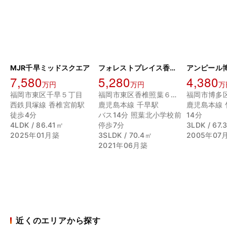
MJR千早ミッドスクエア
フォレストプレイス香椎照葉ザ・テラス03
アンピール
7,580
5,280
4,380
万円
万円
万
福岡市東区千早５丁目
福岡市東区香椎照葉６丁目
西鉄貝塚線 香椎宮前駅
鹿児島本線 千早駅
鹿児島本線 
徒歩4分
バス14分 照葉北小学校前
14分
4LDK / 86.41㎡
停歩7分
3LDK / 67
2025年01月築
3SLDK / 70.4㎡
2005年07
2021年06月築
近くのエリアから探す