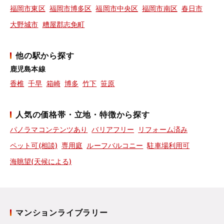
福岡市東区
福岡市博多区
福岡市中央区
福岡市南区
春日市
大野城市
糟屋郡志免町
他の駅から探す
鹿児島本線
香椎
千早
箱崎
博多
竹下
笹原
人気の価格帯・立地・特徴から探す
パノラマコンテンツあり
バリアフリー
リフォーム済み
ペット可(相談)
専用庭
ルーフバルコニー
駐車場利用可
海眺望(天候による)
マンションライブラリー