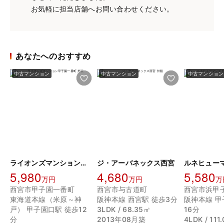
お気軽に担当店舗へお問い合わせください。
あなたへのおすすめ
中古マンション
中古マンション
中古マンション
ライオンズマンション甲子園一番町
ジ・アーバネックス西宮
5,980
4,680
5,580
万円
万円
万
西宮市甲子園一番町
西宮市与古道町
西宮市浜甲
東海道本線（米原～神
阪神本線 西宮駅 徒歩3分
阪神本線 甲
戸） 甲子園口駅 徒歩12
3LDK / 68.35㎡
16分
分
2013年08月築
4LDK / 111