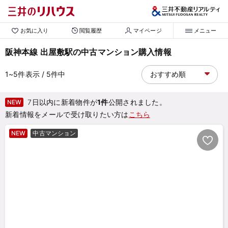
お気に入り
閲覧履歴
マイページ
メニュー
阪神本線 出屋敷駅の中古マンション購入情報
1~5
件表示
/ 5
件中
7日以内に新着物件が
1件
公開されました。
NEW
新着情報をメールで受け取りたい方は
こちら
NEW
中古マンション