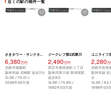
近くの駅の物件一覧
中古マンション
中古マンション
中古マンション
さきタワー・サンクタス尼崎駅前
ジークレフ第2武庫川
ユニライフ
6,380
2,490
2,280
万円
万円
万
尼崎市御園町
西宮市東鳴尾町２丁目
尼崎市長洲
阪神本線 尼崎駅 徒歩2分
阪神武庫川線 東鳴尾駅
阪神本線 杭
2LDK / 74.31㎡
徒歩6分
分
2008年09月築
3LDK / 75.89㎡
3LDK / 63
1982年03月築
1998年03