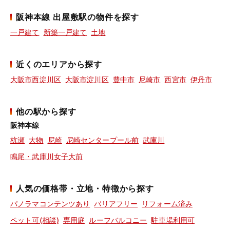
阪神本線 出屋敷駅の物件を探す
一戸建て
新築一戸建て
土地
近くのエリアから探す
大阪市西淀川区
大阪市淀川区
豊中市
尼崎市
西宮市
伊丹市
他の駅から探す
阪神本線
杭瀬
大物
尼崎
尼崎センタープール前
武庫川
鳴尾・武庫川女子大前
人気の価格帯・立地・特徴から探す
パノラマコンテンツあり
バリアフリー
リフォーム済み
ペット可(相談)
専用庭
ルーフバルコニー
駐車場利用可