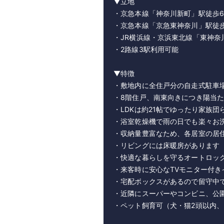
▼立地
・京急本線「神奈川新町」駅徒歩
・京急本線「京急東神奈川」駅徒歩
・JR横浜線・京浜東北線「東神奈
・2路線3駅利用可能
▼特徴
・敷地内に全住戸分の自走式駐車
・8階住戸、南東向きにつき陽当
・LDKは約21帖でゆったり家族
・浴室乾燥機で雨の日でも楽々お
・収納量豊富なため、各居室の居
・リビングには床暖房があります
・快適な暮らしを守るオートロッ
・来客時に安心なTVモニター付き
・宅配ボックスがあるので留守中
・近隣にスーパーやコンビニ、公
・ペット飼育可（犬・猫2頭以内