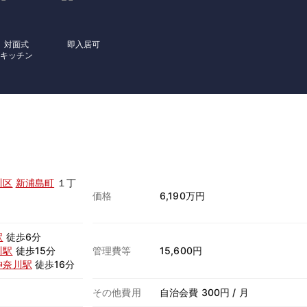
対面式
即入居可
キッチン
川区
新浦島町
１丁
価格
6,190万円
駅
徒歩6分
川駅
徒歩15分
管理費等
15,600円
神奈川駅
徒歩16分
その他費用
自治会費 300円 / 月