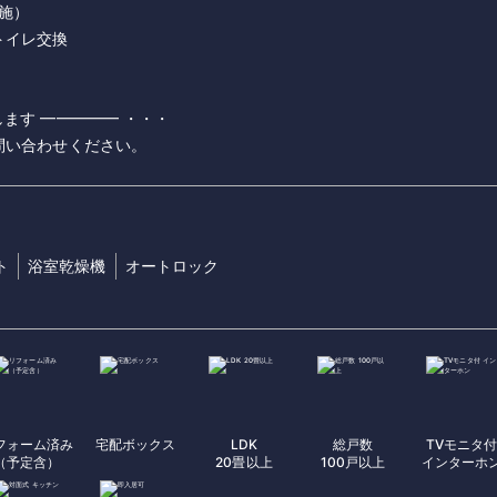
実施）
トイレ交換
ます ━━━━━ ・・・
問い合わせください。
ト
浴室乾燥機
オートロック
フォーム済み
宅配ボックス
LDK
総戸数
TVモニタ
（予定含）
20畳以上
100戸以上
インターホ