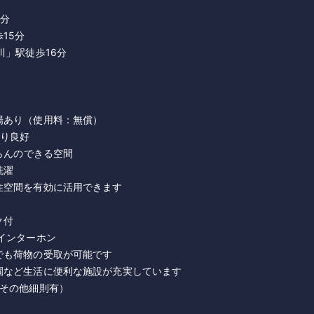
6分
15分
川」駅徒歩16分
場あり（使用料：無償）
たり良好
団らんのできる空間
洗濯
住空間を有効に活用できます
ク付
インターホン
でも荷物の受取が可能です
園など生活に便利な施設が充実しています
、その他細則有）