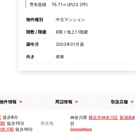
専有面積
76.71㎡(約23.2坪)
物件種別
中古マンション
階数 / 階建
8階 / 地上11階建
築年月
2003年01月築
向き
南東
物件情報
周辺情報
取扱店舗
駅
徒歩6分
神奈川県
横浜市神奈川区
新浦島
川駅
徒歩15分
所在地
目
神奈川駅
徒歩16分
GoogleMaps