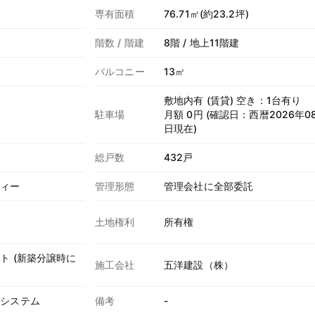
専有面積
76.71㎡(約23.2坪)
階数 / 階建
8階 / 地上11階建
バルコニー
13㎡
敷地内有 (賃貸) 空き：1台有り
駐車場
月額 0円 (確認日：西暦2026年0
日現在)
総戸数
432戸
ティー
管理形態
管理会社に全部委託
土地権利
所有権
ト (新築分譲時に
施工会社
五洋建設（株）
グシステム
備考
-