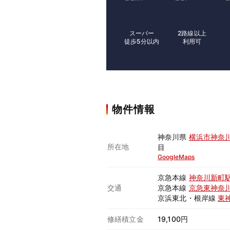
スーパー
2路線以上
徒歩5分以内
利用可
物件情報
神奈川県
横浜市神奈
所在地
目
GoogleMaps
京急本線
神奈川新町
交通
京急本線
京急東神奈
京浜東北・根岸線
東
修繕積立金
19,100円