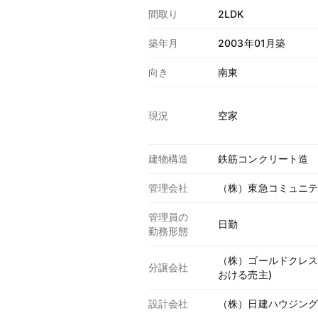
間取り
2LDK
築年月
2003年01月築
向き
南東
現況
空家
建物構造
鉄筋コンクリート造
管理会社
（株）東急コミュニ
管理員の
日勤
勤務形態
（株）ゴールドクレス
分譲会社
おける売主)
設計会社
（株）日建ハウジン