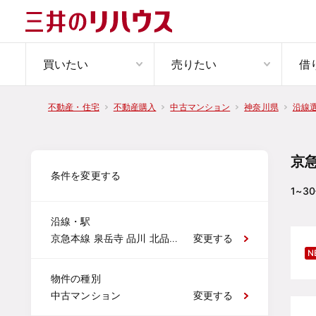
買いたい
売りたい
借
不動産・住宅
不動産購入
中古マンション
神奈川県
沿線
京
条件を変更する
1~30
沿線・駅
京急本線 泉岳寺 品川 北品川 新馬場 青物横丁 鮫洲 立会川 大森海岸 平和島 大森町 梅屋敷 京急蒲田 雑色 六郷土手 京急川崎 八丁畷 鶴見市場 京急鶴見 花月総持寺 生麦 京急新子安 子安 神奈川新町 京急東神奈川 神奈川 横浜 戸部 日ノ出町 黄金町 南太田 井土ヶ谷 弘明寺 上大岡 屏風浦 杉田 京急富岡 能見台 金沢文庫 金沢八景 追浜 京急田浦 安針塚 逸見 汐入 横須賀中央 県立大学 堀ノ内 京急大津 馬堀海岸 浦賀
変更する
N
物件の種別
中古マンション
変更する