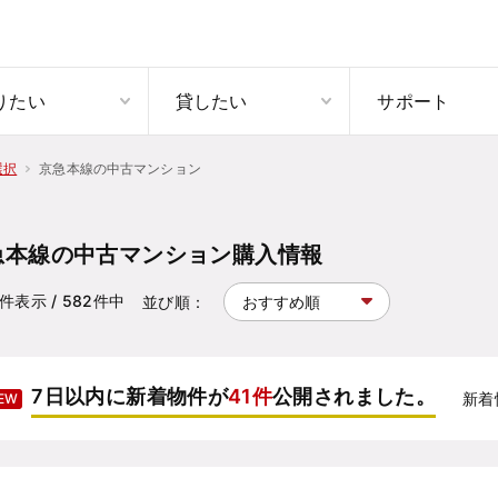
りたい
貸したい
サポート
京急本線の中古マンション
選択
急本線の中古マンション購入情報
件表示
/ 582
件中
並び順：
7日以内に新着物件が
41件
公開されました。
新着
EW