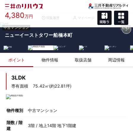
4,380
万円
お気に入り
閲覧履歴
マイページ
メニュー
中古マンション
1/45
ニューイーストタワー船橋本町
ポイント
物件情報
取扱店舗
周辺情報
3LDK
専有面積
75.42㎡(約22.81坪)
物件種別
中古マンション
階数 / 階
3階 / 地上14階 地下1階建
建