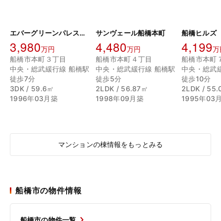
エバーグリーンパレス船橋本町
サンヴェール船橋本町
船橋ヒルズ
3,980
4,480
4,199
万円
万円
万
船橋市本町３丁目
船橋市本町４丁目
船橋市本町
中央・総武緩行線 船橋駅
中央・総武緩行線 船橋駅
中央・総武
徒歩7分
徒歩5分
徒歩10分
3DK / 59.6㎡
2LDK / 56.87㎡
2LDK / 55
1996年03月築
1998年09月築
1995年03
マンションの棟情報をもっとみる
船橋市の物件情報
船橋市の物件一覧