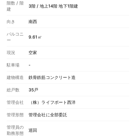
階数 / 階
3階 / 地上14階 地下1階建
建
向き
南西
バルコニ
9.61㎡
ー
現況
空家
駐車場
-
建物構造
鉄骨鉄筋コンクリート造
総戸数
35戸
管理会社
（株）ライフポート西洋
管理形態
管理会社に全部委託
管理員の
巡回
勤務形態