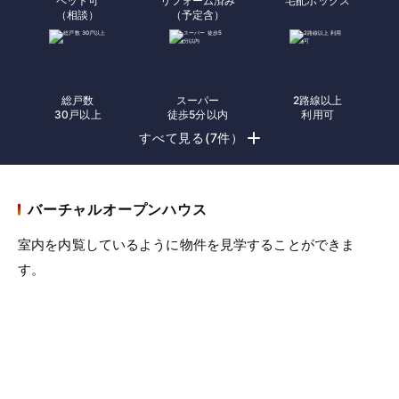
ペット可
リフォーム済み
宅配ボックス
（相談）
（予定含）
総戸数
スーパー
2路線以上
30戸以上
徒歩5分以内
利用可
すべて見る(7件）
バーチャルオープンハウス
室内を内覧しているように物件を見学することができま
す。