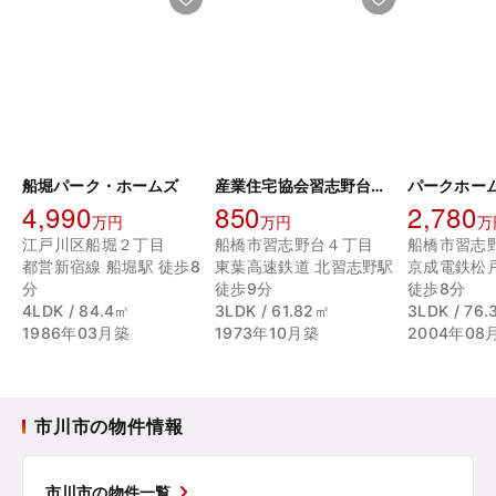
船堀パーク・ホームズ
産業住宅協会習志野台第三アパート 2号棟
パークホー
4,990
850
2,780
万円
万円
万
江戸川区船堀２丁目
船橋市習志野台４丁目
船橋市習志
都営新宿線 船堀駅 徒歩8
東葉高速鉄道 北習志野駅
京成電鉄松
分
徒歩9分
徒歩8分
4LDK / 84.4㎡
3LDK / 61.82㎡
3LDK / 76
1986年03月築
1973年10月築
2004年08
市川市の物件情報
市川市の物件一覧