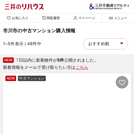
お気に入り
閲覧履歴
マイページ
メニュー
市川市の中古マンション購入情報
1~5
件表示
/ 48
件中
7日以内に新着物件が
5件
公開されました。
NEW
新着情報をメールで受け取りたい方は
こちら
NEW
中古マンション