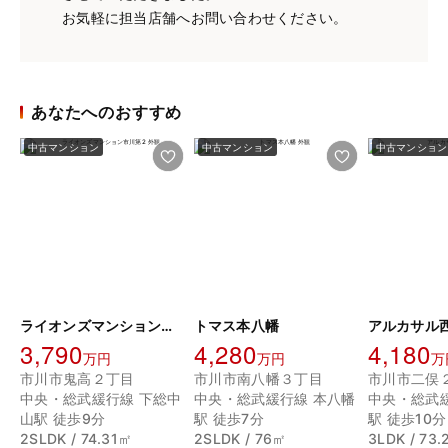
お気軽に担当店舗へお問い合わせください。
あなたへのおすすめ
中古マンション
中古マンション
中古マンション
ライオンズマンション市川第2
トマス本八幡
アルカサル
3,790
4,280
4,180
万円
万円
万
市川市鬼高２丁目
市川市南八幡３丁目
市川市二俣
中央・総武緩行線 下総中
中央・総武緩行線 本八幡
中央・総武
山駅 徒歩9分
駅 徒歩7分
駅 徒歩10分
2SLDK / 74.31㎡
2SLDK / 76㎡
3LDK / 73