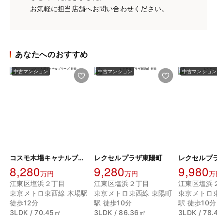
お気軽に担当店舗へお問い合わせください。
あなたへのおすすめ
中古マンション
中古マンション
中古マンション
コスモ木場キャナルブリーズ
レクセルプラザ東陽町
レクセルプ
8,280
9,280
9,980
万円
万円
万
江東区塩浜２丁目
江東区塩浜２丁目
江東区塩浜
東京メトロ東西線 木場駅
東京メトロ東西線 東陽町
東京メトロ
徒歩12分
駅 徒歩10分
駅 徒歩10分
3LDK / 70.45㎡
3LDK / 86.36㎡
3LDK / 78