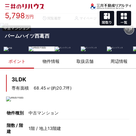
5,798
万円
お気に入り
閲覧履歴
マイページ
メニュー
中古マンション
1/18
バームハイツ西葛西
ポイント
物件情報
取扱店舗
周辺情報
3LDK
専有面積
68.45㎡(約20.7坪)
物件種別
中古マンション
階数 / 階
1階 / 地上13階建
建