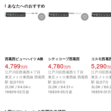
あなたへのおすすめ
中古マンション
中古マンション
中古マンション
西葛西ビューハイツ A棟
シティコープ西葛西
コスモ西葛
4,799
4,780
5,290
万円
万円
万
江戸川区西葛西４丁目
江戸川区西葛西５丁目
江戸川区西
東京メトロ東西線 西葛西
東京メトロ東西線 西葛西
東京メトロ
駅 徒歩10分
駅 徒歩5分
駅 徒歩7分
2LDK / 64.04㎡
2LDK / 64.51㎡
3LDK / 66
1980年02月築
1983年05月築
1985年01