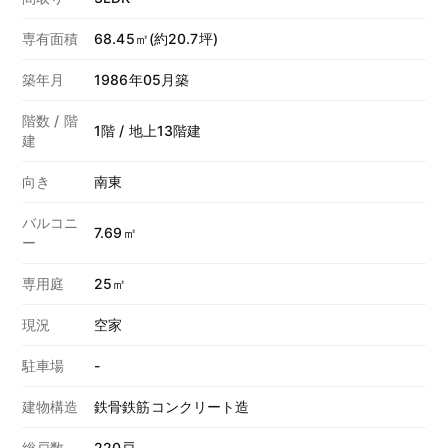
専有面積
68.45㎡(約20.7坪)
築年月
1986年05月築
階数 / 階
1階 / 地上13階建
建
向き
南東
バルコニ
7.69㎡
ー
専用庭
25㎡
現況
空家
駐車場
-
建物構造
鉄骨鉄筋コンクリート造
総戸数
220戸