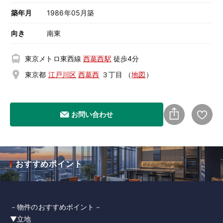
築年月
1986年05月築
向き
南東
東京メトロ東西線
西葛西駅
徒歩4分
東京都
江戸川区
西葛西
３丁目
（
地図
）
お問い合わせ
おすすめポイント
－物件のおすすめポイント－
▼立地