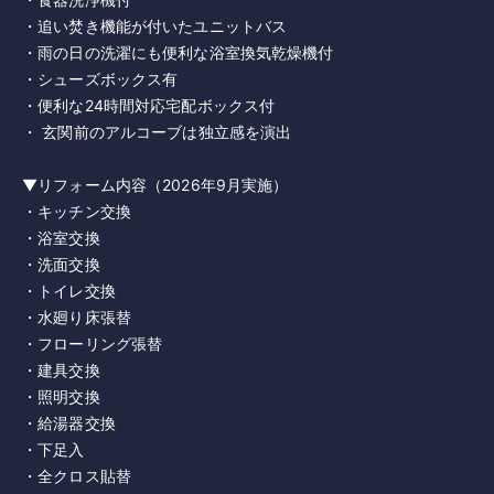
・追い焚き機能が付いたユニットバス
・雨の日の洗濯にも便利な浴室換気乾燥機付
・シューズボックス有
・便利な24時間対応宅配ボックス付
・ 玄関前のアルコーブは独立感を演出
▼リフォーム内容（2026年9月実施）
・キッチン交換
・浴室交換
・洗面交換
・トイレ交換
・水廻り床張替
・フローリング張替
・建具交換
・照明交換
・給湯器交換
・下足入
・全クロス貼替