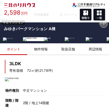
2,598
万円
お気に入り
閲覧履歴
マイページ
メニュー
中古マンション
1/24
みゆきパークマンション A棟
ポイント
物件情報
取扱店舗
周辺情報
3LDK
専有面積
72㎡(約21.78坪)
物件種別
中古マンション
階数 / 階
2階 / 地上14階建
建