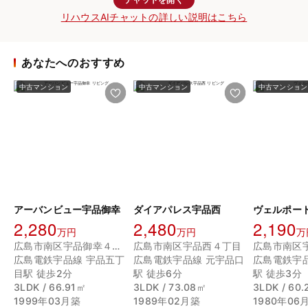
リハウスAIチャットの詳しい説明はこちら
あなたへのおすすめ
中古マンション
中古マンション
中古マンション
アーバンビュー宇品御幸
ダイアパレス宇品西
ヴェルポー
2,280
2,480
2,190
万円
万円
万
広島市南区宇品御幸４丁目
広島市南区宇品西４丁目
広島電鉄宇品線 宇品五丁
広島電鉄宇品線 元宇品口
広島電鉄宇
目駅 徒歩2分
駅 徒歩6分
駅 徒歩3分
3LDK / 66.91㎡
3LDK / 73.08㎡
3LDK / 60
1999年03月築
1989年02月築
1980年06