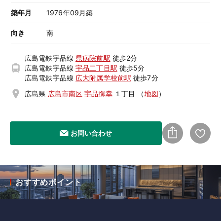
築年月
1976年09月築
向き
南
広島電鉄宇品線
県病院前駅
徒歩2分
広島電鉄宇品線
宇品二丁目駅
徒歩5分
広島電鉄宇品線
広大附属学校前駅
徒歩7分
広島県
広島市南区
宇品御幸
１丁目
（
地図
）
お問い合わせ
おすすめポイント