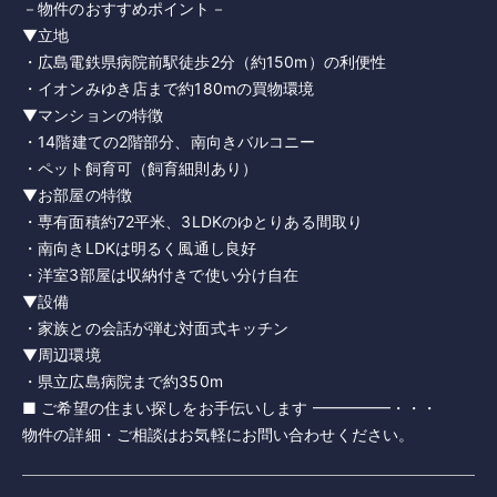
－物件のおすすめポイント－
▼立地
・広島電鉄県病院前駅徒歩2分（約150m）の利便性
・イオンみゆき店まで約180mの買物環境
▼マンションの特徴
・14階建ての2階部分、南向きバルコニー
・ペット飼育可（飼育細則あり）
▼お部屋の特徴
・専有面積約72平米、3LDKのゆとりある間取り
・南向きLDKは明るく風通し良好
・洋室3部屋は収納付きで使い分け自在
▼設備
・家族との会話が弾む対面式キッチン
▼周辺環境
・県立広島病院まで約350m
■ ご希望の住まい探しをお手伝いします ━━━━━・・・
物件の詳細・ご相談はお気軽にお問い合わせください。