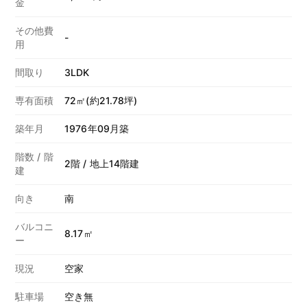
金
その他費
-
用
間取り
3LDK
専有面積
72㎡(約21.78坪)
築年月
1976年09月築
階数 / 階
2階 / 地上14階建
建
向き
南
バルコニ
8.17㎡
ー
現況
空家
駐車場
空き無