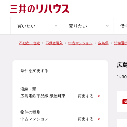
買いたい
売りたい
借
不動産・住宅
不動産購入
中古マンション
広島県
沿線選
広
条件を変更する
1~30
沿線・駅
広島電鉄宇品線 紙屋町東 紙屋町西 本通 袋町 中電前 市役所前 鷹野橋 日赤病院前 広電本社前 御幸橋 皆実町六丁目 広大附属学校前 県病院前 宇品二丁目 宇品三丁目 宇品四丁目 宇品五丁目 海岸通 元宇品口 広島港（宇品）
変更する
N
物件の種別
中古マンション
変更する