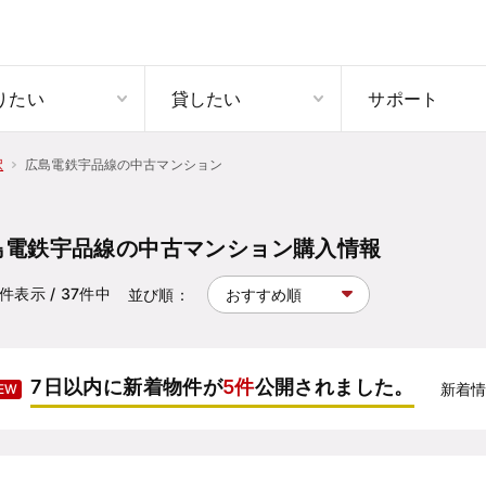
りたい
貸したい
サポート
広島電鉄宇品線の中古マンション
択
島電鉄宇品線の中古マンション購入情報
件表示
/ 37
件中
並び順：
7日以内に新着物件が
5件
公開されました。
新着
EW