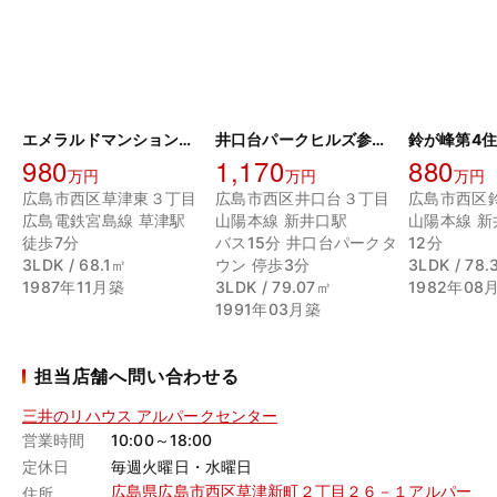
エメラルドマンション草津東三丁目
井口台パークヒルズ参番館(オーナーチェンジ物件)
鈴が峰第4住
980
1,170
880
万円
万円
万円
広島市西区草津東３丁目
広島市西区井口台３丁目
広島市西区
広島電鉄宮島線 草津駅
山陽本線 新井口駅
山陽本線 新
徒歩7分
バス15分 井口台パークタ
12分
3LDK / 68.1㎡
ウン 停歩3分
3LDK / 78
1987年11月築
3LDK / 79.07㎡
1982年08
1991年03月築
担当店舗へ問い合わせる
三井のリハウス アルパークセンター
営業時間
10:00～18:00
定休日
毎週火曜日・水曜日
広島県広島市西区草津新町２丁目２６－１アルパー
住所