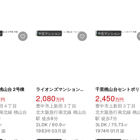
ン
中古マンション
中古マンション
桃山台 2号棟
ライオンズマンション桃山台
千里桃山台セントポリ
2,080
2,450
万円
万円
万円
田４丁目
豊中市上新田３丁目
豊中市上新田３丁目
南北線 桃山台
北大阪急行南北線 桃山台
北大阪急行南北線 桃
分
駅 徒歩9分
駅 徒歩7分
㎡
2LDK / 60.9㎡
3LDK / 75.73㎡
月築
1983年03月築
1974年01月築