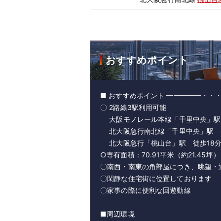
おすすめポイント
■ おすすめポイント ━━━━━・・
〇 2路線3駅利用可能
大阪モノレール本線「千里中央」駅 
北大阪急行南北線「千里中央」駅 
北大阪急行「桃山台」駅 徒歩18
○専有面積：70.91平米（約21.45坪）
〇南西・南東の角部屋につき、眺望・
〇閑静な住宅街に位置しております
〇家事の際に便利な回遊動線
■周辺環境