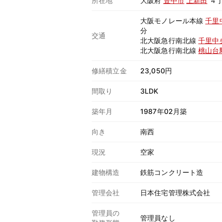
所在地
大阪府
豊中市
上新田
４
大阪モノレール本線
千里
分
交通
北大阪急行南北線
千里中
北大阪急行南北線
桃山台
修繕積立金
23,050円
間取り
3LDK
築年月
1987年02月築
向き
南西
現況
空家
建物構造
鉄筋コンクリート造
管理会社
日本住宅管理株式会社
管理員の
管理員なし