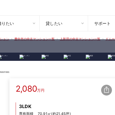
借りたい
貸したい
サポート
ション
豊中市の中古マンション一覧
上新田の中古マンション一覧
ドムー
2,080
万円
3LDK
専有面積
70.91㎡(約21.45坪)