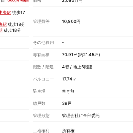
丁目
価格
2,080万円
GoogleMaps
中央駅
徒歩17
管理費等
10,900円
央駅
徒歩18分
駅
徒歩18分
その他費用
-
専有面積
70.91㎡(約21.45坪)
階数 / 階建
4階 / 地上6階建
バルコニー
17.74㎡
駐車場
空き無
総戸数
39戸
管理形態
管理会社に全部委託
土地権利
所有権