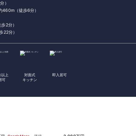
5分）
460m（徒歩6分）
徒歩2分）
歩22分）
線以上
対面式
即入居可
用可
キッチン