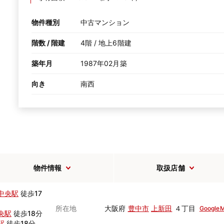
物件種別
中古マンション
階数 / 階建
4階 / 地上6階建
築年月
1987年02月築
向き
南西
物件情報
取扱店舗
中央駅
徒歩17
所在地
大阪府
豊中市
上新田
４丁目
Google
央駅
徒歩18分
駅
徒歩18分