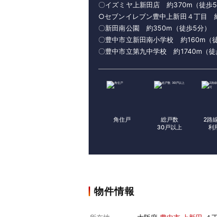
〇イズミヤ上新田店 約370m（徒歩
○セブンイレブン豊中上新田４丁目 約
〇新田南公園 約350m（徒歩5分）
〇豊中市立新田南小学校 約160m（
〇豊中市立第九中学校 約1740m（徒
角住戸
総戸数
2路
30戸以上
利
物件情報