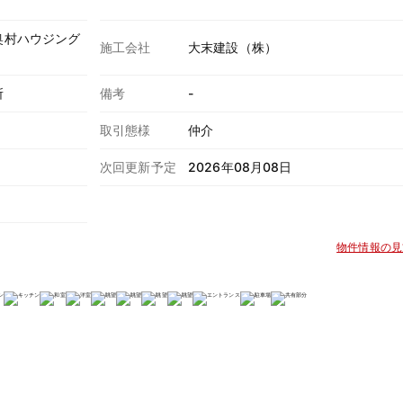
奥村ハウジング
施工会社
大末建設（株）
)
所
備考
-
取引態様
仲介
次回更新予定
2026年08月08日
物件情報の見