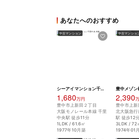
あなたへのおすすめ
中古マンション
中古マンショ
シーアイマンション千里中央
豊中メゾン
1,680
2,390
万円
豊中市上新田２丁目
豊中市上新
大阪モノレール本線 千里
北大阪急行
中央駅 徒歩11分
駅 徒歩12
1LDK / 61.6㎡
3LDK / 72
1977年10月築
1974年01