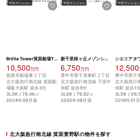
中古マンション
中古マンション
中古マンション
Brillia Tower箕面船場TOP OF THE HILL
新千里桜ヶ丘メゾンシティ 六番館
シエリアタ
10,500
6,750
12,500
万円
万円
箕面市船場東３丁目
豊中市新千里東町２丁目
豊中市新千
北大阪急行南北線 箕面船
北大阪急行南北線 千里中
北大阪急行
場阪大前駅 徒歩3分
央駅 徒歩9分
央駅 徒歩1
3LDK / 76.46㎡
3LDK / 76.82㎡
3LDK / 96
2024年09月築
2005年08月築
2019年01
北大阪急行南北線 箕面萱野駅の物件を探す