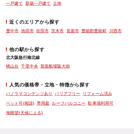
一戸建て
新築一戸建て
土地
近くのエリアから探す
豊中市
池田市
吹田市
茨木市
箕面市
豊能郡豊能町
川西市
他の駅から探す
北大阪急行南北線
桃山台
千里中央
箕面船場阪大前
人気の価格帯・立地・特徴から探す
パノラマコンテンツあり
バリアフリー
リフォーム済み
ペット可(相談)
専用庭
ルーフバルコニー
駐車場利用可
海眺望(天候による)