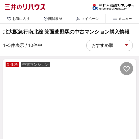
お気に入り
閲覧履歴
マイページ
メニュー
北大阪急行南北線 箕面萱野駅の中古マンション購入情報
1~5
件表示
/ 10
件中
新価格
中古マンション