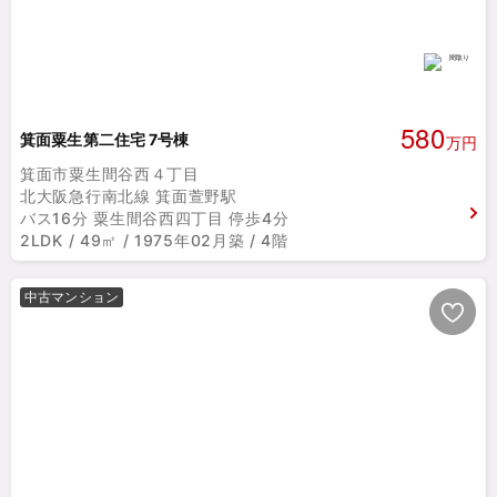
580
箕面粟生第二住宅 7号棟
万円
箕面市粟生間谷西４丁目
北大阪急行南北線 箕面萱野駅
バス16分 粟生間谷西四丁目 停歩4分
2LDK / 49㎡ / 1975年02月築 / 4階
中古マンション