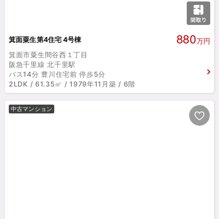
880
箕面粟生第4住宅 4号棟
万円
箕面市粟生間谷西１丁目
阪急千里線 北千里駅
バス14分 豊川住宅前 停歩5分
2LDK / 61.35㎡ / 1979年11月築 / 6階
中古マンション