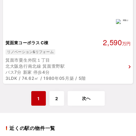
2,590
箕面東コーポラス C棟
万円
リノベーション&リフォーム
箕面市粟生外院１丁目
北大阪急行南北線 箕面萱野駅
バス7分 新家 停歩4分
3LDK / 74.62㎡ / 1980年05月築 / 5階
次へ
1
2
近くの駅の物件一覧