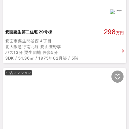
298
箕面粟生第二住宅 29号棟
万円
箕面市粟生間谷西４丁目
北大阪急行南北線 箕面萱野駅
バス13分 粟生団地 停歩5分
3DK / 51.36㎡ / 1975年02月築 / 5階
中古マンション