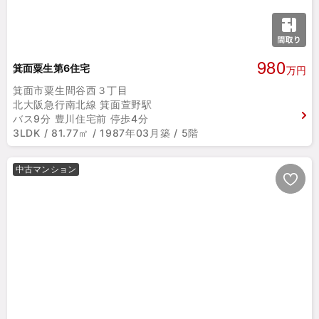
980
箕面粟生第6住宅
万円
箕面市粟生間谷西３丁目
北大阪急行南北線 箕面萱野駅
バス9分 豊川住宅前 停歩4分
3LDK / 81.77㎡ / 1987年03月築 / 5階
中古マンション