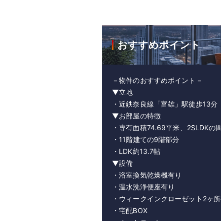
おすすめポイント
－物件のおすすめポイント－
▼立地
・近鉄奈良線「富雄」駅徒歩13分
▼お部屋の特徴
・専有面積74.69平米、2SLDKの
・11階建ての9階部分
・LDK約13.7帖
▼設備
・浴室換気乾燥機有り
・温水洗浄便座有り
・ウィークインクローゼット2ヶ所
・宅配BOX