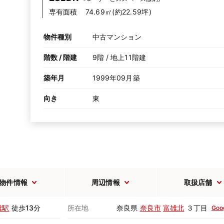
専有面積
74.69㎡(約22.59坪)
物件種別
中古マンション
階数 / 階建
9階 / 地上11階建
築年月
1999年09月築
向き
東
物件情報
周辺情報
取扱店舗
雄駅
徒歩13分
所在地
奈良県
奈良市
富雄北
３丁目
Goo