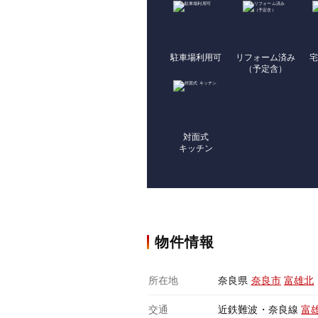
駐車場利用可
リフォーム済み
宅
（予定含）
対面式
キッチン
物件情報
所在地
奈良県
奈良市
富雄北
交通
近鉄難波・奈良線
富