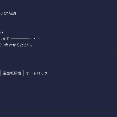
トバス新調
下）
します ━━━━━・・・
問い合わせください。
浴室乾燥機
オートロック