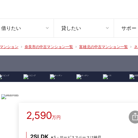
借りたい
貸したい
サポー
マンション
奈良市の中古マンション一覧
富雄北の中古マンション一覧
ネ
2,590
万円
2SLDK
※S・サービススペースは納戸