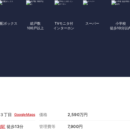
配ボックス
総戸数
TVモニタ付
スーパー
小学校
100戸以上
インターホン
徒歩10分以
３丁目
価格
2,590万円
GoogleMaps
雄駅
徒歩13分
管理費等
7,900円