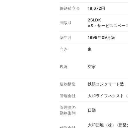
修繕積立金
18,672円
2SLDK
間取り
※S・サービススペー
築年月
1999年09月築
向き
東
現況
空家
建物構造
鉄筋コンクリート造
管理会社
大和ライフネクスト
管理員の
日勤
勤務形態
大和団地（株） (新
分譲会社