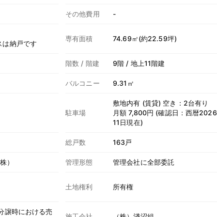
その他費用
-
専有面積
74.69㎡(約22.59坪)
スは納戸です
階数 / 階建
9階 / 地上11階建
バルコニー
9.31㎡
敷地内有 (賃貸) 空き：2台有り
駐車場
月額 7,800円 (確認日：西暦202
11日現在)
総戸数
163戸
（株）
管理形態
管理会社に全部委託
土地権利
所有権
築分譲時における売
施工会社
（株）淺沼組