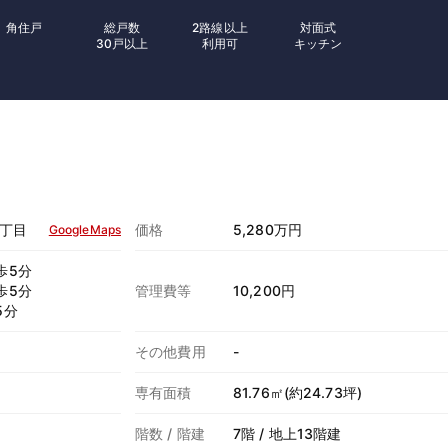
角住戸
総戸数
2路線以上
対面式
30戸以上
利用可
キッチン
丁目
価格
5,280万円
GoogleMaps
歩5分
歩5分
管理費等
10,200円
5分
その他費用
-
専有面積
81.76㎡(約24.73坪)
階数 / 階建
7階 / 地上13階建