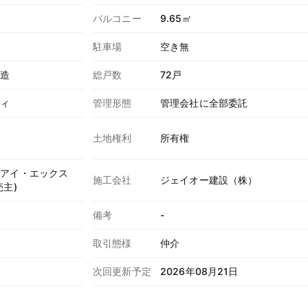
バルコニー
9.65㎡
駐車場
空き無
ト造
総戸数
72戸
ティ
管理形態
管理会社に全部委託
土地権利
所有権
・アイ・エックス
施工会社
ジェイオー建設（株）
主)
所
備考
-
取引態様
仲介
次回更新予定
2026年08月21日