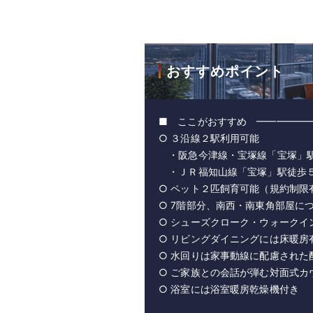
おすすめポイント
■ ここがおすすめ ━━━━━
○ ３沿線２駅利用可能
・阪急今津線・宝塚線「宝塚」
・ＪＲ福知山線「宝塚」駅徒歩
○ ペット２匹飼育可能（規約制限
○ 7階部分、南西・南東角部屋に
○ シューズクローク・ウォークイ
○ リビングダイニングには床暖房
○ 水回りは家事動線に配慮された
○ ご家族との会話が弾む対面式カ
○ 浴室には浴室暖房乾燥機付き