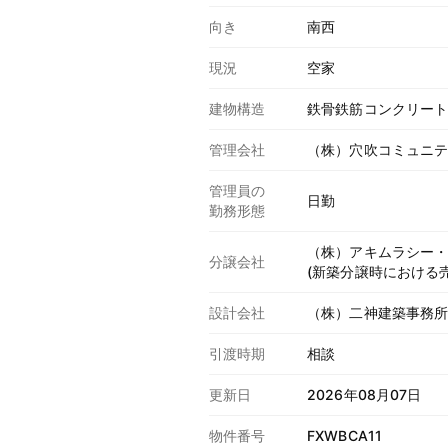
向き
南西
現況
空家
建物構造
鉄骨鉄筋コンクリー
管理会社
（株）穴吹コミュニ
管理員の
日勤
勤務形態
（株）アキムラシー
分譲会社
(新築分譲時における売
設計会社
（株）二神建築事務
引渡時期
相談
更新日
2026年08月07日
物件番号
FXWBCA11