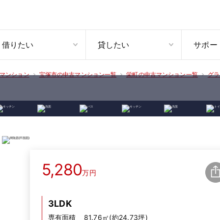
借りたい
貸したい
サポー
マンション
宝塚市の中古マンション一覧
栄町の中古マンション一覧
グラ
5,280
万円
3LDK
専有面積
81.76㎡(約24.73坪)