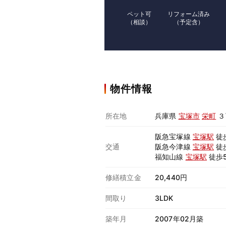
ペット可
リフォーム済み
（相談）
（予定含）
物件情報
所在地
兵庫県
宝塚市
栄町
３
阪急宝塚線
宝塚駅
徒
交通
阪急今津線
宝塚駅
徒
福知山線
宝塚駅
徒歩
修繕積立金
20,440円
間取り
3LDK
築年月
2007年02月築