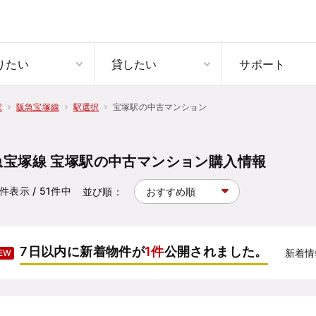
りたい
貸したい
サポート
宝塚駅の中古マンション
択
阪急宝塚線
駅選択
急宝塚線 宝塚駅の中古マンション購入情報
件表示
/ 51
件中
並び順：
7日以内に新着物件が
1件
公開されました。
新着情
EW