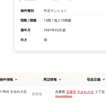
物件種別
中古マンション
階数 / 階建
13階 / 地上15階建
築年月
1991年02月築
向き
南
物件情報
周辺情報
取扱店舗
ス15分 すみれガ丘
兵庫県
宝塚市
すみれガ丘
２丁目
所在地
GoogleMaps