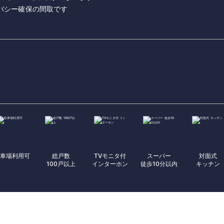
バシー確保の間取です
車場利用可
総戸数
TVモニタ付
スーパー
対面式
100戸以上
インターホン
徒歩10分以内
キッチン