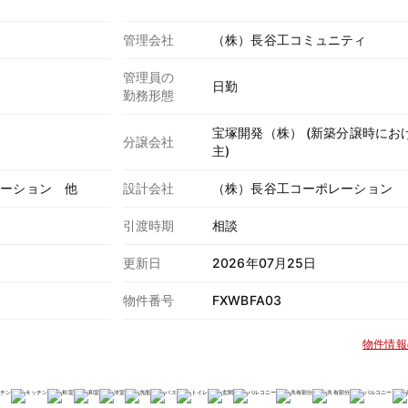
管理会社
（株）長谷工コミュニティ
管理員の
日勤
勤務形態
宝塚開発（株） (新築分譲時にお
分譲会社
主)
レーション 他
設計会社
（株）長谷工コーポレーション
引渡時期
相談
更新日
2026年07月25日
物件番号
FXWBFA03
物件情報