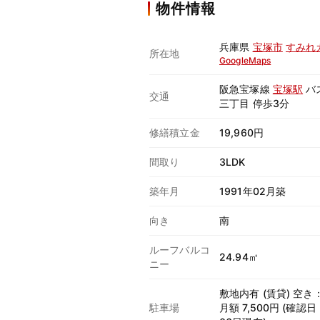
物件情報
兵庫県
宝塚市
すみれ
所在地
GoogleMaps
阪急宝塚線
宝塚駅
バ
交通
三丁目 停歩3分
修繕積立金
19,960円
間取り
3LDK
築年月
1991年02月築
向き
南
ルーフバルコ
24.94㎡
ニー
敷地内有 (賃貸) 空き
駐車場
月額 7,500円 (確認