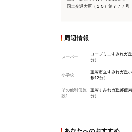
国土交通大臣（１５）第７７７号
周辺情報
コープミニすみれガ丘 
スーパー
分）
宝塚市立すみれガ丘小学
小学校
歩12分）
その他利便施
宝塚すみれガ丘郵便局 
設1
分）
あなたへのおすすめ