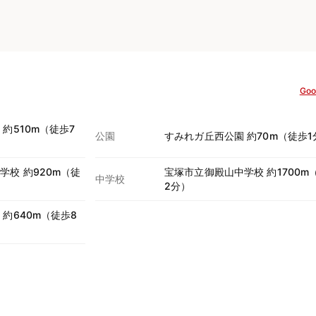
Goo
約510m（徒歩7
公園
すみれガ丘西公園 約70m（徒歩1
校 約920m（徒
宝塚市立御殿山中学校 約1700m
中学校
2分）
約640m（徒歩8