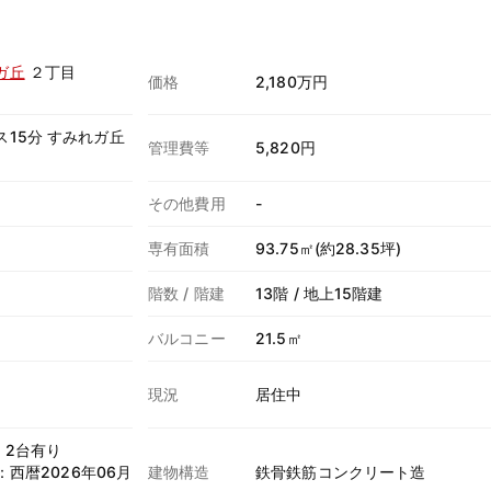
ガ丘
２丁目
価格
2,180万円
ス15分 すみれガ丘
管理費等
5,820円
その他費用
-
専有面積
93.75㎡(約28.35坪)
階数 / 階建
13階 / 地上15階建
バルコニー
21.5㎡
現況
居住中
：2台有り
日：西暦2026年06月
建物構造
鉄骨鉄筋コンクリート造