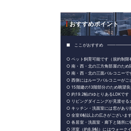
おすすめポイント
■ ここがおすすめ ━━━━━
○ ペット飼育可能です（規約制限
○ 南・西・北の三方角部屋のため
○ 南・西・北の三面バルコニーで
○ 西側にはルーフバルコニーがご
○ 15階建の13階部分のため眺望
○ 約19.2帖のゆとりあるLDKです
○ リビングダイニングが見渡せる
○ キッチン・洗面室には窓があり
○ 全室6帖以上の広さがございま
○ 各居室・洗面室・廊下と随所に
○ 洋室（約8.9帖）にはウォー