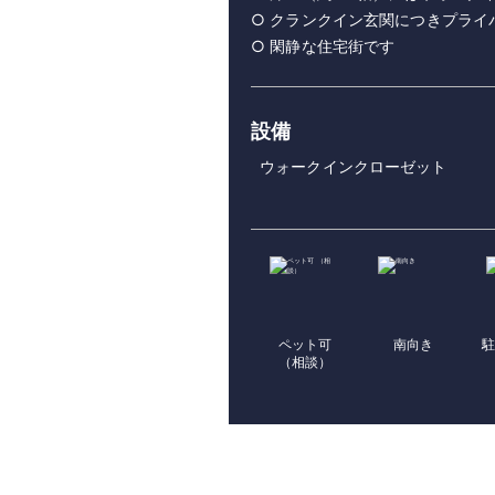
○ クランクイン玄関につきプライ
○ 閑静な住宅街です
設備
ウォークインクローゼット
ペット可
南向き
駐
（相談）