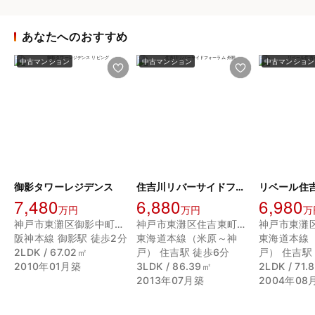
あなたへのおすすめ
中古マンション
中古マンション
中古マンション
御影タワーレジデンス
住吉川リバーサイドフォーラム
7,480
6,880
6,980
万円
万円
万
神戸市東灘区御影中町３丁目
神戸市東灘区住吉東町２丁目
阪神本線 御影駅 徒歩2分
東海道本線（米原～神
東海道本線
2LDK / 67.02㎡
戸） 住吉駅 徒歩6分
戸） 住吉駅
2010年01月築
3LDK / 86.39㎡
2LDK / 71.
2013年07月築
2004年08