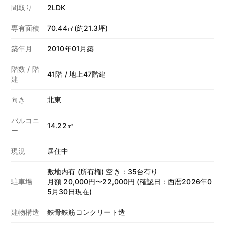
間取り
2LDK
専有面積
70.44㎡(約21.3坪)
築年月
2010年01月築
階数 / 階
41階 / 地上47階建
建
向き
北東
バルコニ
14.22㎡
ー
現況
居住中
敷地内有 (所有権) 空き：35台有り
駐車場
月額 20,000円〜22,000円 (確認日：西暦2026年0
5月30日現在)
建物構造
鉄骨鉄筋コンクリート造