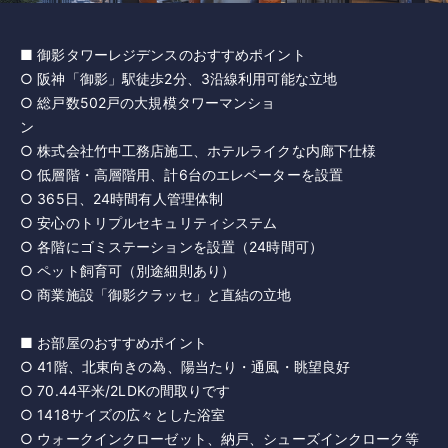
■ 御影タワーレジデンスのおすすめポイント
○ 阪神「御影」駅徒歩2分、3沿線利用可能な立地
○ 総戸数502戸の大規模タワーマンショ
ン
○ 株式会社竹中工務店施工、ホテルライクな内廊下仕様
○ 低層階・高層階用、計6台のエレベーターを設置
○ 365日、24時間有人管理体制
○ 安心のトリプルセキュリティシステム
○ 各階にゴミステーションを設置（24時間可）
○ ペット飼育可（別途細則あり）
○ 商業施設「御影クラッセ」と直結の立地
■ お部屋のおすすめポイント
○ 41階、北東向きの為、陽当たり・通風・眺望良好
○ 70.44平米/2LDKの間取りです
○ 1418サイズの広々とした浴室
○ ウォークインクローゼット、納戸、シューズインクローク等