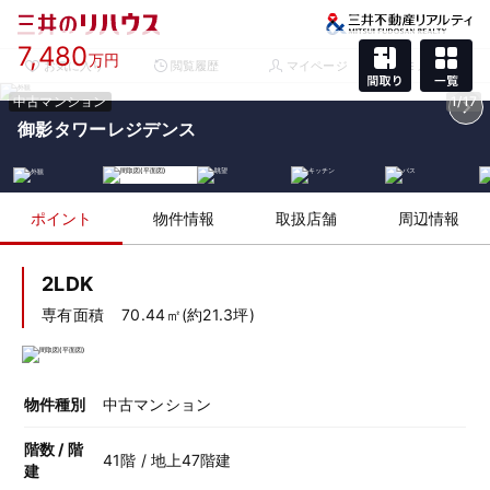
7,480
万円
お気に入り
閲覧履歴
マイページ
メニュー
中古マンション
1/17
御影タワーレジデンス
ポイント
物件情報
取扱店舗
周辺情報
2LDK
専有面積
70.44㎡(約21.3坪)
物件種別
中古マンション
階数 / 階
41階 / 地上47階建
建