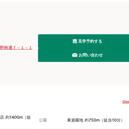
見学予約する
小野柄通７－１－１
Ｆ
お問い合わせ
Goo
 約1400m（徒
公園
東遊園地 約750m（徒歩10分）