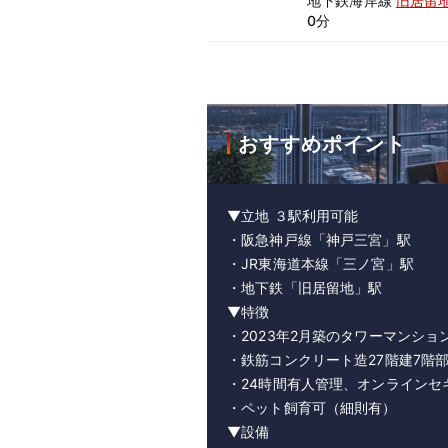
地下鉄海岸線
旧居留
0分
おすすめポイント
▼立地 ３駅利用可能
・阪急神戸線「神戸三宮」駅
・JR東海道本線「三ノ宮」駅
・地下鉄「旧居留地」駅
▼特徴
・2023年2月築のタワーマンショ
・鉄筋コンクリート造27階建7階
・24時間有人管理、オンラインセ
・ペット飼育可（細則有）
▼設備