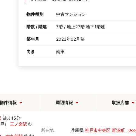
物件種別
中古マンション
階数 / 階建
7階 / 地上27階 地下1階建
築年月
2023年02月築
向き
南東
物件情報
周辺情報
取扱店舗
駅
徒歩15分
神戸）
三ノ宮駅
徒
所在地
兵庫県
神戸市中央区
新港町
Goo