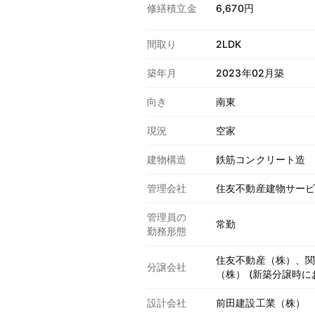
修繕積立金
6,670円
間取り
2LDK
築年月
2023年02月築
向き
南東
現況
空家
建物構造
鉄筋コンクリート造
管理会社
住友不動産建物サー
管理員の
常勤
勤務形態
住友不動産（株）、
分譲会社
（株） (新築分譲時に
設計会社
前田建設工業（株）