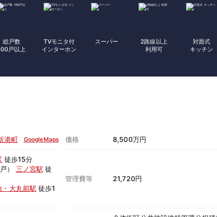
総戸数
TVモニタ付
スーパー
2路線以上
対面式
100戸以上
インターホン
利用可
キッチン
新港町
価格
8,500万円
GoogleMaps
駅
徒歩15分
神戸）
三ノ宮駅
徒
管理費等
21,720円
地・大丸前駅
徒歩1