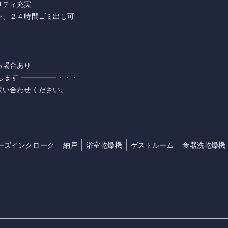
リティ充実
ン、２４時間ゴミ出し可
る場合あり
します ━━━━━・・・
問い合わせください。
ーズインクローク
納戸
浴室乾燥機
ゲストルーム
食器洗乾燥機