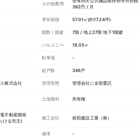
全体街区公共施設維持管理分担積立
その他費用
392円 / 月
専有面積
57.01㎡(約17.24坪)
階数 / 階建
7階 / 地上27階 地下1階建
バルコニー
18.05㎡
駐車場
-
総戸数
346戸
ビス株式会社
管理形態
管理会社に全部委託
土地権利
所有権
関電不動産開発
施工会社
前田建設工業（株）
おける売主)
備考
-