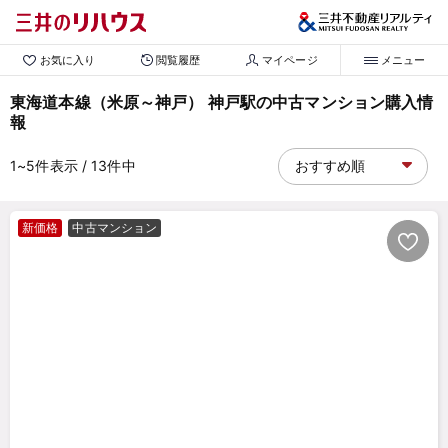
お気に入り
閲覧履歴
マイページ
メニュー
東海道本線（米原～神戸） 神戸駅の中古マンション購入情
報
1~5
件表示
/ 13
件中
新価格
中古マンション