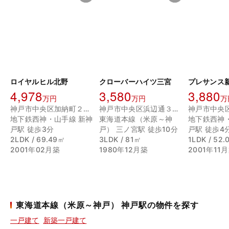
ロイヤルヒル北野
クローバーハイツ三宮
プレサンス
4,978
3,580
3,880
万円
万円
万
神戸市中央区加納町２丁目
神戸市中央区浜辺通３丁目
地下鉄西神・山手線 新神
東海道本線（米原～神
地下鉄西神
戸駅 徒歩3分
戸） 三ノ宮駅 徒歩10分
戸駅 徒歩4
2LDK / 69.49㎡
3LDK / 81㎡
1LDK / 52
2001年02月築
1980年12月築
2001年11
東海道本線（米原～神戸） 神戸駅の物件を探す
一戸建て
新築一戸建て