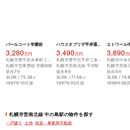
パールコート学園前
ハウスオブリザ平岸通弐番舘
エトワール
3,280
3,490
3,890
万円
万円
万
札幌市豊平区水車町２丁目
札幌市豊平区平岸三条１０丁目
札幌市営東豊線 学園前駅
札幌市営南北線 平岸駅
札幌市営南
徒歩7分
徒歩6分
徒歩5分
3LDK / 75.38㎡
3LDK / 71.58㎡
3LDK / 74
1997年10月築
1997年03月築
1996年06
札幌市営南北線 中の島駅の物件を探す
一戸建て
土地
投資・事業用不動産