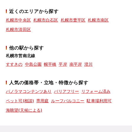
近くのエリアから探す
札幌市中央区
札幌市白石区
札幌市豊平区
札幌市南区
札幌市清田区
他の駅から探す
札幌市営南北線
すすきの
中島公園
幌平橋
平岸
南平岸
澄川
人気の価格帯・立地・特徴から探す
パノラマコンテンツあり
バリアフリー
リフォーム済み
ペット可(相談)
専用庭
ルーフバルコニー
駐車場利用可
海眺望(天候による)