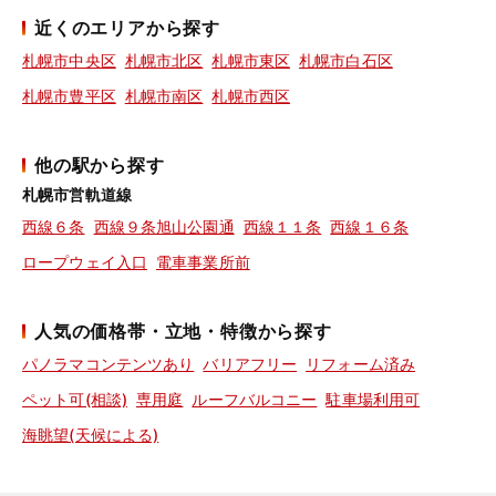
近くのエリアから探す
札幌市中央区
札幌市北区
札幌市東区
札幌市白石区
札幌市豊平区
札幌市南区
札幌市西区
他の駅から探す
札幌市営軌道線
西線６条
西線９条旭山公園通
西線１１条
西線１６条
ロープウェイ入口
電車事業所前
人気の価格帯・立地・特徴から探す
パノラマコンテンツあり
バリアフリー
リフォーム済み
ペット可(相談)
専用庭
ルーフバルコニー
駐車場利用可
海眺望(天候による)