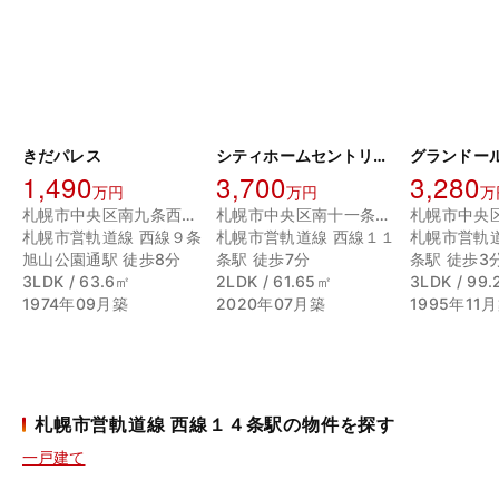
きだパレス
シティホームセントリック南11条
グランドール
1,490
3,700
3,280
万円
万円
万
札幌市中央区南九条西１１丁目
札幌市中央区南十一条西１１丁目
札幌市営軌道線 西線９条
札幌市営軌道線 西線１１
札幌市営軌
旭山公園通駅 徒歩8分
条駅 徒歩7分
条駅 徒歩3
3LDK / 63.6㎡
2LDK / 61.65㎡
3LDK / 99
1974年09月築
2020年07月築
1995年11
札幌市営軌道線 西線１４条駅の物件を探す
一戸建て