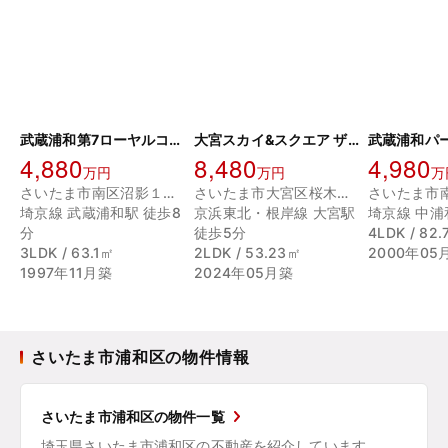
武蔵浦和第7ローヤルコーポ
大宮スカイ&スクエア ザ・タワー
4,880
8,480
4,980
万円
万円
万
さいたま市南区沼影１丁目
さいたま市大宮区桜木町２丁目
埼京線 武蔵浦和駅 徒歩8
京浜東北・根岸線 大宮駅
埼京線 中浦
分
徒歩5分
4LDK / 82
3LDK / 63.1㎡
2LDK / 53.23㎡
2000年05
1997年11月築
2024年05月築
さいたま市浦和区の物件情報
さいたま市浦和区の物件一覧
埼玉県さいたま市浦和区の不動産を紹介しています。