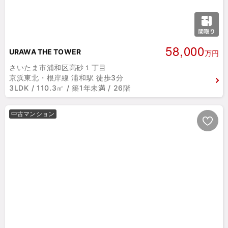
58,000
URAWA THE TOWER
万円
さいたま市浦和区高砂１丁目
京浜東北・根岸線 浦和駅 徒歩3分
3LDK / 110.3㎡ / 築1年未満 / 26階
中古マンション