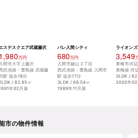
エステスクエア武蔵藤沢
パレ入間シティ
1,980
680
3,549
万円
万円
入間市大字上藤沢
入間市鍵山３丁目
青梅市河辺
西武池袋・豊島線 武蔵藤
西武池袋・豊島線 入間市
青梅線 河
沢駅 徒歩18分
駅 徒歩17分
3LDK / 8
2LDK / 82.85㎡
3LDK / 66.54㎡
2002年0
1991年02月築
1989年11月築
能市の物件情報