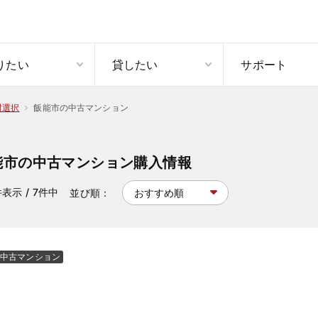
りたい
貸したい
サポート
飯能市の中古マンション
村選択
能市の中古マンション購入情報
件表示
/ 7
件中
並び順：
中古マンション