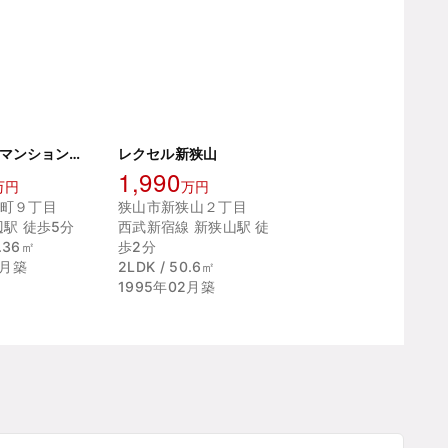
ライオンズマンション河辺シティ
レクセル新狭山
1,990
万円
万円
町９丁目
狭山市新狭山２丁目
辺駅 徒歩5分
西武新宿線 新狭山駅 徒
2.36㎡
歩2分
2月築
2LDK / 50.6㎡
1995年02月築