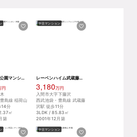
ン
中古マンション
中銀稲荷山公園マンシオン
レーベンハイム武蔵藤沢シンフォニアの杜
3,180
万円
万円
木
入間市大字下藤沢
豊島線 稲荷山
西武池袋・豊島線 武蔵藤
14分
沢駅 徒歩11分
32.37㎡
3LDK / 85.83㎡
1月築
2001年12月築
ン
中古マンション