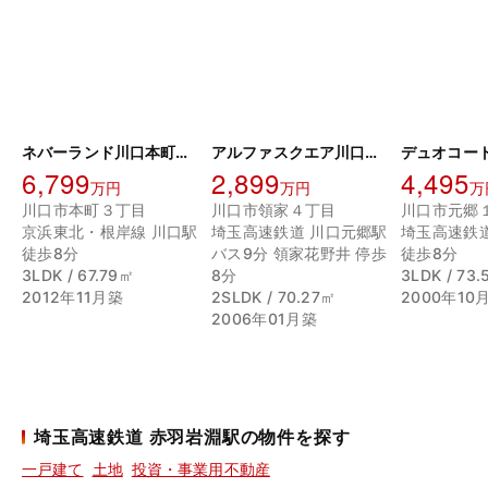
ネバーランド川口本町メルディア
アルファスクエア川口グランデ
デュオコー
6,799
2,899
4,495
万円
万円
万
川口市本町３丁目
川口市領家４丁目
川口市元郷
京浜東北・根岸線 川口駅
埼玉高速鉄道 川口元郷駅
埼玉高速鉄
徒歩8分
バス9分 領家花野井 停歩
徒歩8分
3LDK / 67.79㎡
8分
3LDK / 73
2012年11月築
2SLDK / 70.27㎡
2000年10
2006年01月築
埼玉高速鉄道 赤羽岩淵駅の物件を探す
一戸建て
土地
投資・事業用不動産