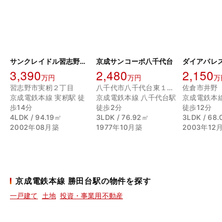
サンクレイドル習志野パセオ
京成サンコーポ八千代台
ダイアパレ
3,390
2,480
2,150
万円
万円
万
習志野市実籾２丁目
八千代市八千代台東１丁目
佐倉市井野
京成電鉄本線 実籾駅 徒
京成電鉄本線 八千代台駅
京成電鉄本
歩14分
徒歩2分
徒歩12分
4LDK / 94.19㎡
3LDK / 76.92㎡
3LDK / 68
2002年08月築
1977年10月築
2003年12
京成電鉄本線 勝田台駅の物件を探す
一戸建て
土地
投資・事業用不動産