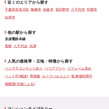
近くのエリアから探す
千葉市花見川区
船橋市
佐倉市
習志野市
八千代市
印西市
白井市
他の駅から探す
京成電鉄本線
実籾
八千代台
志津
人気の価格帯・立地・特徴から探す
パノラマコンテンツあり
バリアフリー
リフォーム済み
ペット可(相談)
専用庭
ルーフバルコニー
駐車場利用可
海眺望(天候による)
マンションライブラリー