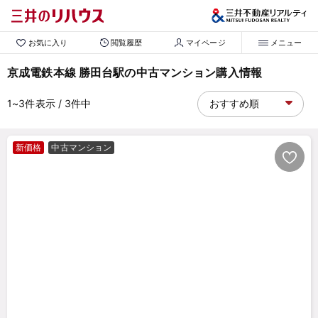
お気に入り
閲覧履歴
マイページ
メニュー
京成電鉄本線 勝田台駅の中古マンション購入情報
1~3
件表示
/ 3
件中
新価格
中古マンション