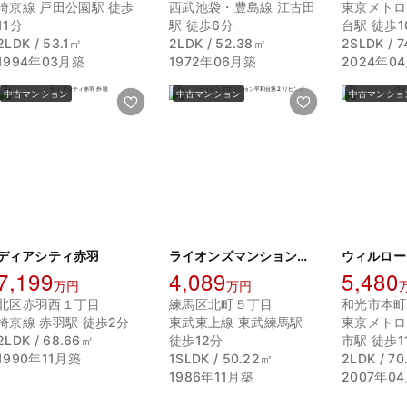
埼京線 戸田公園駅 徒歩
西武池袋・豊島線 江古田
東京メトロ
11分
駅 徒歩6分
台駅 徒歩1
2LDK / 53.1㎡
2LDK / 52.38㎡
2SLDK / 
1994年03月築
1972年06月築
2024年0
中古マンション
中古マンション
中古マンショ
ディアシティ赤羽
ライオンズマンション平和台第2
ウィルロー
7,199
4,089
5,480
万円
万円
北区赤羽西１丁目
練馬区北町５丁目
和光市本町
埼京線 赤羽駅 徒歩2分
東武東上線 東武練馬駅
東京メトロ
2LDK / 68.66㎡
徒歩12分
市駅 徒歩1
1990年11月築
1SLDK / 50.22㎡
2LDK / 7
1986年11月築
2007年0