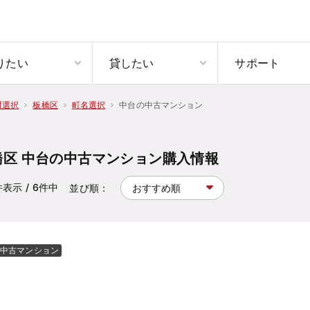
りたい
貸したい
サポート
中台の中古マンション
村選択
板橋区
町名選択
橋区 中台の中古マンション購入情報
件表示
/ 6
件中
並び順：
中古マンション