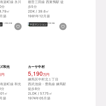
有楽町線 氷川
都営三田線 西巣鴨駅 徒
0分
歩5分
74.79㎡
2DK / 39.6㎡
4月築
1981年12月築
ン
中古マンション
ズ和光
カーサ中村
5,190
万円
万円
練馬区中村北１丁目
有楽町線 和光
西武池袋・豊島線 練馬駅
1分
徒歩8分
0.01㎡
2LDK / 57.75㎡
4月築
1974年05月築