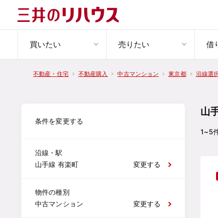
買いたい
売りたい
借
不動産・住宅
不動産購入
中古マンション
東京都
沿線選
山
条件を変更する
1~5
沿線・駅
山手線 有楽町
変更する
物件の種別
中古マンション
変更する