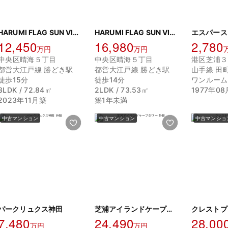
HARUMI FLAG SUN VILLAGE E棟
HARUMI FLAG SUN VILLAGE T棟
エスパース
12,450
16,980
2,780
万円
万円
中央区晴海５丁目
中央区晴海５丁目
港区芝浦３
都営大江戸線 勝どき駅
都営大江戸線 勝どき駅
山手線 田
徒歩15分
徒歩14分
ワンルーム /
3LDK / 72.84㎡
2LDK / 73.53㎡
1977年0
2023年11月築
築1年未満
中古マンション
中古マンション
中古マンショ
パークリュクス神田
芝浦アイランドケープタワー
7,480
24,490
28,00
万円
万円