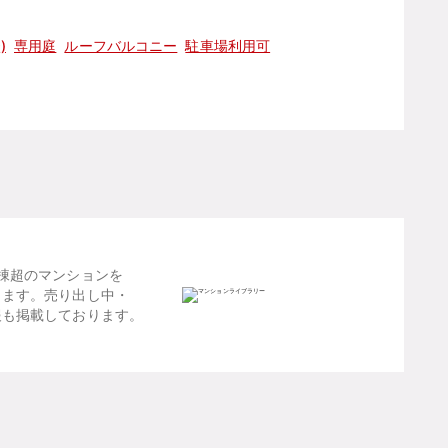
)
専用庭
ルーフバルコニー
駐車場利用可
棟超のマンションを
します。売り出し中・
報も掲載しております。