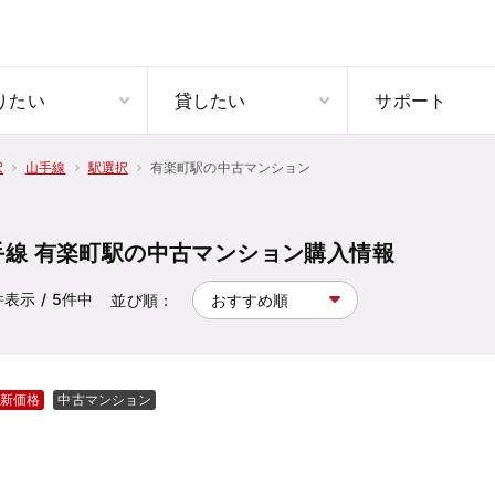
りたい
貸したい
サポート
有楽町駅の中古マンション
択
山手線
駅選択
手線 有楽町駅の中古マンション購入情報
件表示
/ 5
件中
並び順：
新価格
中古マンション