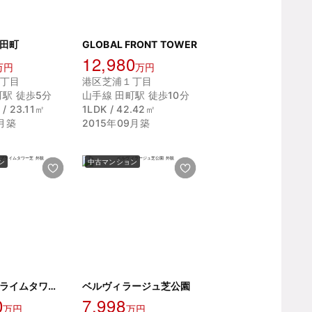
田町
GLOBAL FRONT TOWER
12,980
万円
万円
丁目
港区芝浦１丁目
町駅 徒歩5分
山手線 田町駅 徒歩10分
 23.11㎡
1LDK / 42.42㎡
8月築
2015年09月築
ン
中古マンション
クレストプライムタワー芝
ベルヴィラージュ芝公園
0
7,998
万円
万円