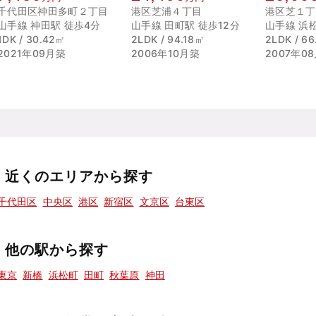
千代田区神田多町２丁目
港区芝浦４丁目
港区芝１丁
山手線 神田駅 徒歩4分
山手線 田町駅 徒歩12分
山手線 浜
1DK / 30.42㎡
2LDK / 94.18㎡
2LDK / 6
2021年09月築
2006年10月築
2007年0
近くのエリアから探す
千代田区
中央区
港区
新宿区
文京区
台東区
他の駅から探す
東京
新橋
浜松町
田町
秋葉原
神田