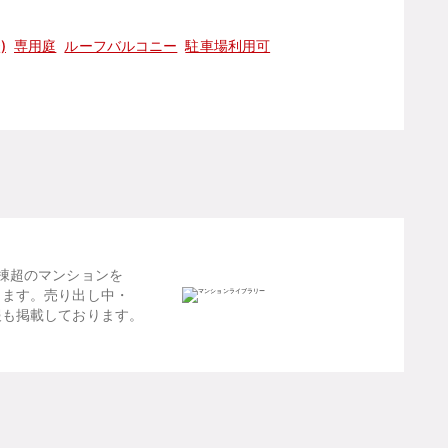
)
専用庭
ルーフバルコニー
駐車場利用可
棟超のマンションを
します。売り出し中・
報も掲載しております。