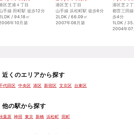
港区芝浦４丁目
港区芝１丁目
港区芝２丁
山手線 田町駅 徒歩12分
山手線 浜松町駅 徒歩6分
都営三田線
2LDK / 94.18㎡
2LDK / 66.09㎡
歩4分
2006年10月築
2007年08月築
1LDK / 3
2004年0
近くのエリアから探す
千代田区
中央区
港区
新宿区
文京区
台東区
他の駅から探す
秋葉原
神田
東京
新橋
浜松町
田町