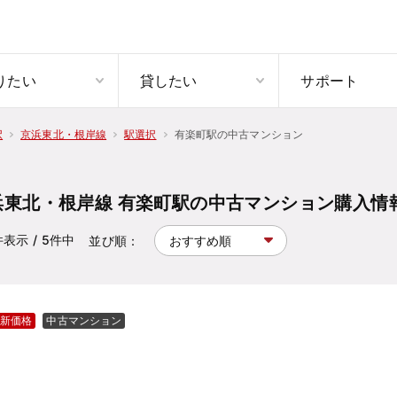
りたい
貸したい
サポート
有楽町駅の中古マンション
択
京浜東北・根岸線
駅選択
浜東北・根岸線 有楽町駅の中古マンション購入情
件表示
/ 5
件中
並び順：
新価格
中古マンション