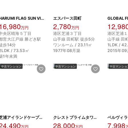
HARUMI FLAG SUN VILLAGE T棟
エスパース田町
GLOBAL 
16,980
2,780
12,98
万円
万円
中央区晴海５丁目
港区芝浦３丁目
港区芝浦１
都営大江戸線 勝どき駅
山手線 田町駅 徒歩5分
山手線 田町
徒歩14分
ワンルーム / 23.11㎡
1LDK / 4
2LDK / 73.53㎡
1977年08月築
2015年0
築1年未満
中古マンション
中古マンション
中古マンショ
芝浦アイランドケープタワー
クレストプライムタワー芝
ベルヴィラ
24,490
28,000
7,998
万円
万円