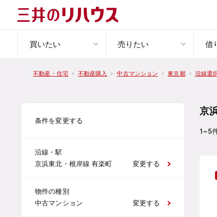
買いたい
売りたい
借
不動産・住宅
不動産購入
中古マンション
東京都
沿線選
京
条件を変更する
1~5
沿線・駅
京浜東北・根岸線 有楽町
変更する
物件の種別
中古マンション
変更する