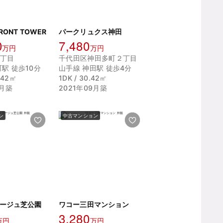
FRONT TOWER
パークリュクス神田
0
7,480
万円
万円
丁目
千代田区神田多町２丁目
駅 徒歩10分
山手線 神田駅 徒歩4分
2.42㎡
1DK / 30.42㎡
9月築
2021年09月築
ン
中古マンション
ージュ芝公園
ワコー三田マンション
3,280
万円
万円