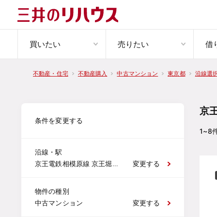
買いたい
売りたい
借
不動産・住宅
不動産購入
中古マンション
東京都
沿線選
京
条件を変更する
1~8
沿線・駅
京王電鉄相模原線 京王堀之内
変更する
物件の種別
中古マンション
変更する