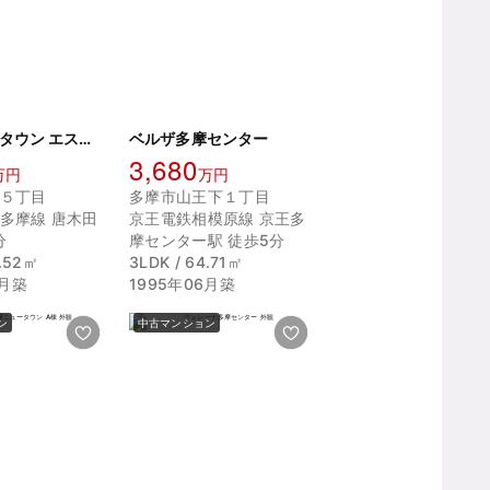
多摩ニュータウン エステート鶴牧5 37-6号棟
ベルザ多摩センター
3,680
万円
万円
５丁目
多摩市山王下１丁目
多摩線 唐木田
京王電鉄相模原線 京王多
分
摩センター駅 徒歩5分
0.52㎡
3LDK / 64.71㎡
3月築
1995年06月築
ン
中古マンション