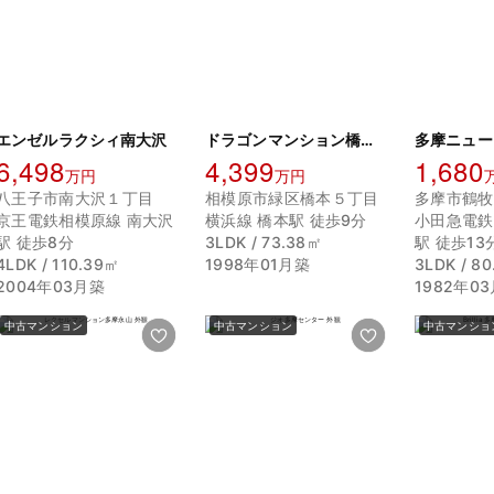
エンゼルラクシィ南大沢
ドラゴンマンション橋本十弐番館
6,498
4,399
1,680
万円
万円
八王子市南大沢１丁目
相模原市緑区橋本５丁目
多摩市鶴牧
京王電鉄相模原線 南大沢
横浜線 橋本駅 徒歩9分
小田急電鉄
駅 徒歩8分
3LDK / 73.38㎡
駅 徒歩13
4LDK / 110.39㎡
1998年01月築
3LDK / 8
2004年03月築
1982年0
中古マンション
中古マンション
中古マンショ