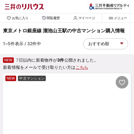
お気に入り
閲覧履歴
マイページ
メニュー
東京メトロ銀座線 溜池山王駅の中古マンション購入情報
1~5
件表示
/ 32
件中
7日以内に新着物件が
3件
公開されました。
NEW
新着情報をメールで受け取りたい方は
こちら
NEW
中古マンション