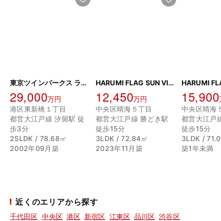
東京ツインパークス ライトウィング
HARUMI FLAG SUN VILLAGE E棟
29,000
12,450
15,900
万円
万円
港区東新橋１丁目
中央区晴海５丁目
中央区晴海
都営大江戸線 汐留駅 徒
都営大江戸線 勝どき駅
都営大江戸
歩3分
徒歩15分
徒歩15分
2SLDK / 78.68㎡
3LDK / 72.84㎡
3LDK / 71.
2002年09月築
2023年11月築
築1年未満
近くのエリアから探す
千代田区
中央区
港区
新宿区
江東区
品川区
渋谷区