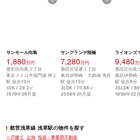
サンモール向島
サングランデ桜橋
1,880
7,280
9,480
万円
万円
万
墨田区向島２丁目
墨田区堤通１丁目
墨田区向島
東京メトロ半蔵門線 押上
東武伊勢崎・大師線 曳舟
東武伊勢崎
駅 徒歩10分
駅 徒歩13分
駅 徒歩9分
1DK / 29.2㎡
3LDK / 70.68㎡
3SLDK / 8
1979年09月築
2006年01月築
1999年02
都営浅草線 浅草駅の物件を探す
一戸建て
土地
投資・事業用不動産