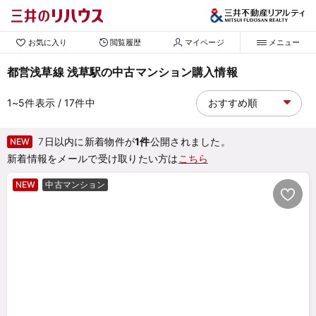
お気に入り
閲覧履歴
マイページ
メニュー
都営浅草線 浅草駅の中古マンション購入情報
1~5
件表示
/ 17
件中
7日以内に新着物件が
1件
公開されました。
NEW
新着情報をメールで受け取りたい方は
こちら
NEW
中古マンション