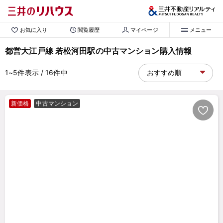
お気に入り
閲覧履歴
マイページ
メニュー
都営大江戸線 若松河田駅の中古マンション購入情報
1~5
件表示
/ 16
件中
新価格
中古マンション