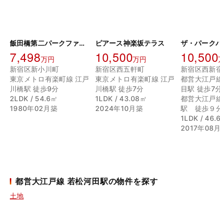
飯田橋第二パークファミリア
ピアース神楽坂テラス
7,498
10,500
10,500
万円
万円
新宿区新小川町
新宿区西五軒町
新宿区西新
東京メトロ有楽町線 江戸
東京メトロ有楽町線 江戸
都営大江戸
川橋駅 徒歩9分
川橋駅 徒歩7分
目駅 徒歩7
2LDK / 54.6㎡
1LDK / 43.08㎡
都営大江戸
1980年02月築
2024年10月築
駅 徒歩９
1LDK / 46
2017年08
都営大江戸線 若松河田駅の物件を探す
土地