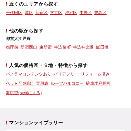
近くのエリアから探す
千代田区
港区
新宿区
文京区
渋谷区
中野区
豊島区
他の駅から探す
都営大江戸線
都庁前
新宿西口
東新宿
牛込柳町
牛込神楽坂
飯田橋
人気の価格帯・立地・特徴から探す
パノラマコンテンツあり
バリアフリー
リフォーム済み
ペット可(相談)
専用庭
ルーフバルコニー
駐車場利用可
海眺望(天候による)
マンションライブラリー