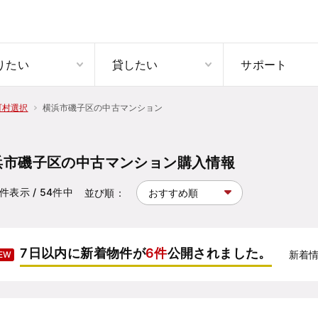
りたい
貸したい
サポート
横浜市磯子区の中古マンション
町村選択
浜市磯子区の中古マンション購入情報
件表示
/ 54
件中
並び順：
7日以内に新着物件が
6件
公開されました。
新着
EW