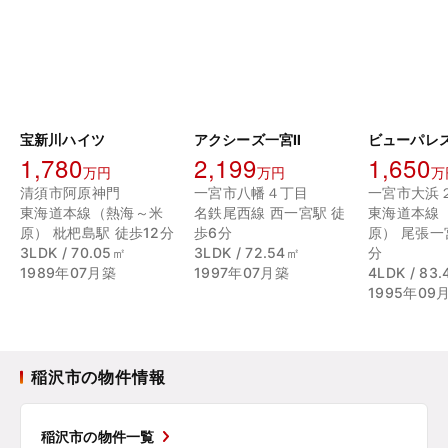
宝新川ハイツ
アクシーズ一宮Ⅱ
ビューパレ
1,780
2,199
1,650
万円
万円
万
清須市阿原神門
一宮市八幡４丁目
一宮市大浜
東海道本線（熱海～米
名鉄尾西線 西一宮駅 徒
東海道本線
原） 枇杷島駅 徒歩12分
歩6分
原） 尾張一
3LDK / 70.05㎡
3LDK / 72.54㎡
分
1989年07月築
1997年07月築
4LDK / 83
1995年09
稲沢市の物件情報
稲沢市の物件一覧