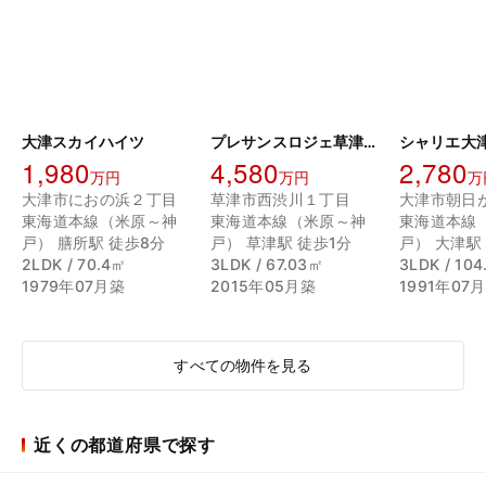
大津スカイハイツ
プレサンスロジェ草津駅前
シャリエ大
1,980
4,580
2,780
万円
万円
万
大津市におの浜２丁目
草津市西渋川１丁目
大津市朝日
東海道本線（米原～神
東海道本線（米原～神
東海道本線
戸） 膳所駅 徒歩8分
戸） 草津駅 徒歩1分
戸） 大津駅
2LDK / 70.4㎡
3LDK / 67.03㎡
3LDK / 10
1979年07月築
2015年05月築
1991年07
すべての物件を見る
近くの都道府県で探す