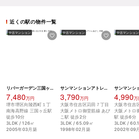
近くの駅の物件一覧
中古マンション
中古マンション
中古マンション
リバーガーデン三国ヶ丘けやき通り
サンマンションアトレあびこ
7,480
3,790
4,990
万円
万円
万
堺市堺区向陵西町１丁
大阪市住吉区苅田７丁目
南海高野線 三国ヶ丘駅
大阪メトロ御堂筋線 あび
大阪メトロ
徒歩10分
こ駅 徒歩2分
駅 徒歩6分
3LDK / 126㎡
3LDK / 65.09㎡
3LDK / 60
2005年03月築
1998年02月築
2002年09