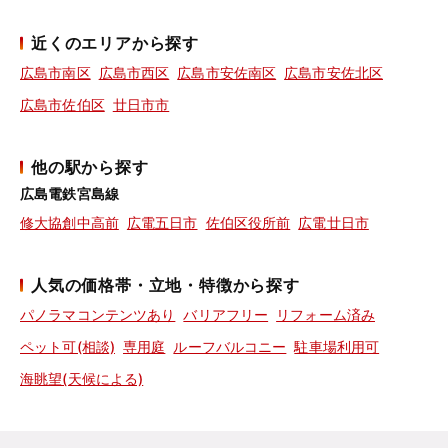
近くのエリアから探す
広島市南区
広島市西区
広島市安佐南区
広島市安佐北区
広島市佐伯区
廿日市市
他の駅から探す
広島電鉄宮島線
修大協創中高前
広電五日市
佐伯区役所前
広電廿日市
人気の価格帯・立地・特徴から探す
パノラマコンテンツあり
バリアフリー
リフォーム済み
ペット可(相談)
専用庭
ルーフバルコニー
駐車場利用可
海眺望(天候による)