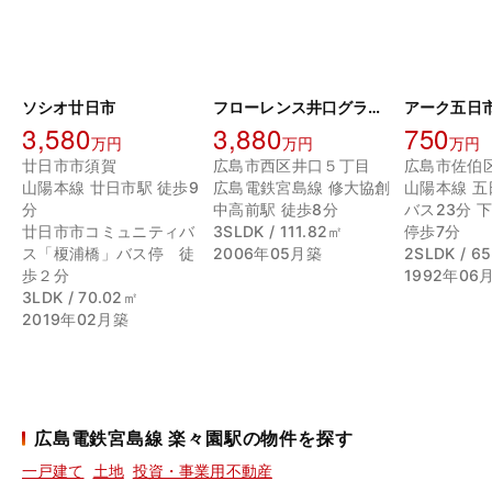
ソシオ廿日市
フローレンス井口グランドアーク
アーク五日
3,580
3,880
750
万円
万円
万円
廿日市市須賀
広島市西区井口５丁目
山陽本線 廿日市駅 徒歩9
広島電鉄宮島線 修大協創
山陽本線 五
分
中高前駅 徒歩8分
バス23分 
廿日市市コミュニティバ
3SLDK / 111.82㎡
停歩7分
ス「榎浦橋」バス停 徒
2006年05月築
2SLDK / 6
歩２分
1992年06
3LDK / 70.02㎡
2019年02月築
広島電鉄宮島線 楽々園駅の物件を探す
一戸建て
土地
投資・事業用不動産