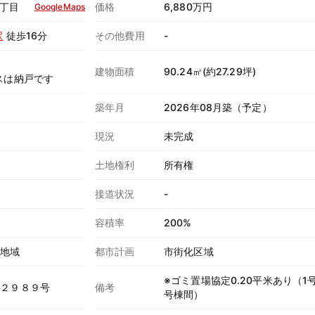
丁目
価格
6,880万円
GoogleMaps
駅
徒歩16分
その他費用
-
建物面積
90.24㎡(約27.29坪)
スは納戸です
築年月
2026年08月築（予定）
現況
未完成
土地権利
所有権
接道状況
-
容積率
200%
用地域
都市計画
市街化区域
※ゴミ置場協定0.20平米あり（1
１２９８９号
備考
号棟間）