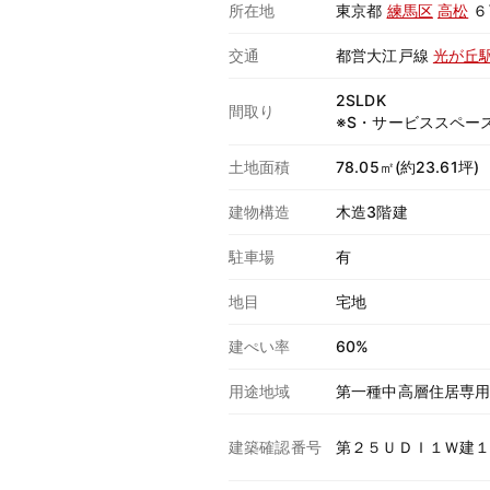
所在地
東京都
練馬区
高松
６
交通
都営大江戸線
光が丘
2SLDK
間取り
※S・サービススペー
土地面積
78.05㎡(約23.61坪)
建物構造
木造3階建
駐車場
有
地目
宅地
建ぺい率
60%
用途地域
第一種中高層住居専
建築確認番号
第２５ＵＤＩ１Ｗ建