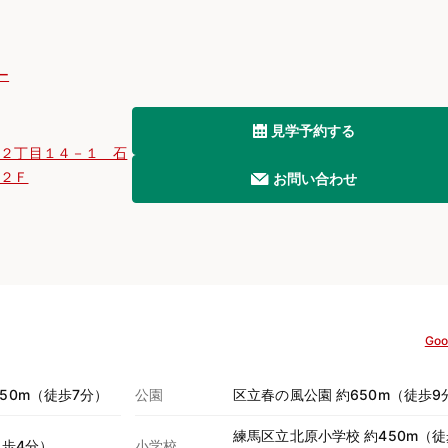
ー
見学予約する
町２丁目１４－１ 石
棟２Ｆ
お問い合わせ
Goo
50m（徒歩7分）
公園
区立春の風公園 約650m（徒歩9
練馬区立北原小学校 約450m（徒
徒歩4分）
小学校