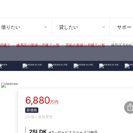
借りたい
貸したい
サポー
練馬区高松6
戸建て
練馬区の新築一戸建て一覧
高松の新築一戸建て一覧
6,880
万円
新価格
2日前に価格変更
2SLDK
※S・サービススペースは納戸