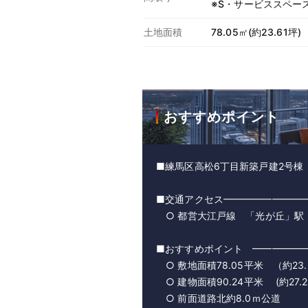
※S・サービススペー
土地面積
78.05㎡(約23.61坪)
おすすめポイント
■練馬区高松6丁目新築戸建2号棟
■交通アクセス━━━━━━━━
○ 都営大江戸線 「光が丘」駅 
■おすすめポイント ━━━━
○ 敷地面積78.05平米 （約23.
○ 建物面積90.24平米 (約27.
○ 前面道路北約8.0ｍ公道