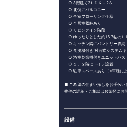
○ 3階建て2ＬＤＫ＋2Ｓ
○ 北側にバルコニー
○ 全室フローリング仕様
○ 全居室収納あり
○ リビングイン階段
○ ゆったりとした約16.7帖のＬ
○ キッチン隣にパントリー収納
○ 食洗機付き 対面式システムキ
○ 浴室乾燥機付きユニットバス
○ １、２階にトイレ設置
○ 駐車スペースあり（※車種に
■ ご希望の住まい探しをお手伝い
物件の詳細・ご相談はお気軽にお
設備