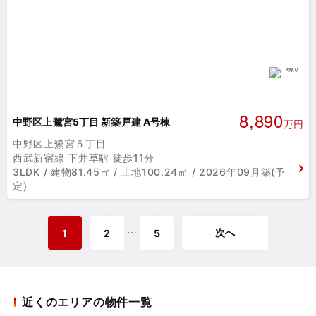
8,890
中野区上鷺宮5丁目 新築戸建 A号棟
万円
中野区上鷺宮５丁目
西武新宿線 下井草駅 徒歩11分
3LDK / 建物81.45㎡ / 土地100.24㎡ / 2026年09月築(予
定)
次へ
⋯
1
2
5
近くのエリアの物件一覧